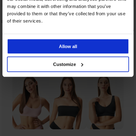
3+1 GRATIS
Bestseller
may combine it with other information that you’ve
4,9
5
provided to them or that they’ve collected from your use
emend
String Giselle met modal
of their services.
7,69 €
Klassieke 
taille
19,99 €
Allow all
Uit dezelfde collectie
Tonen
Customize