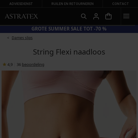
ADVIESDIENST
RUILEN EN RETOURNEREN
CONTACT
CODE BRA20 = BH'S -20%
Dames slips
String Flexi naadloos
4,9
|
36
beoordeling