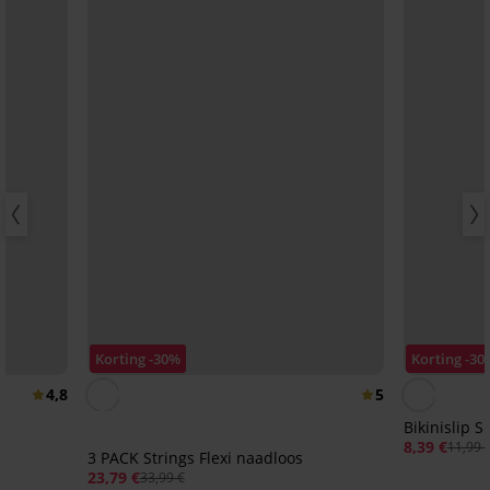
Korting -30%
Korting -30
4,8
5
Bikinislip S
8,39 €
11,99 
3 PACK Strings Flexi naadloos
23,79 €
33,99 €