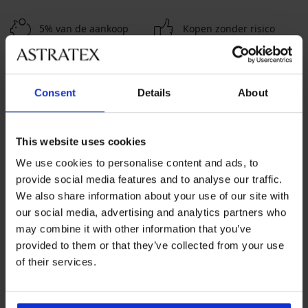
5% van de aankoop
Kopen zonder risico
Voordelige
Slimme maattabel
verzendkosten
Consent
Details
About
Klantenservice
This website uses cookies
Op werkdagen van 8.00 tot 16.00 uur
We use cookies to personalise content and ads, to
info@astratex.be
provide social media features and to analyse our traffic.
We also share information about your use of our site with
our social media, advertising and analytics partners who
Newsletter
may combine it with other information that you’ve
Mis geen enkele korting
provided to them or that they’ve collected from your use
of their services.
IK WIL ME ABONNEREN