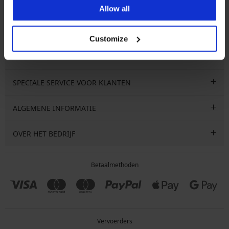
Allow all
Ik wil me inschrijven voor de nieuwsbrief met informatie over
e
aanbiedingen, kortingen en sales. Je kunt je op elk moment gratis
uitschrijven.
Customize
SPECIALE SERVICE VOOR KLANTEN
ALGEMENE INFORMATIE
OVER HET BEDRIJF
Betaalmethoden
Vervoerders