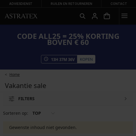
ADVIESDIENST
RUILEN EN RETOURNEREN
CONTACT
CODE ALL25 = 25% KORTING
BOVEN € 60
KOPEN
13
H
37
M
36
V
Home
Vakantie sale
FILTERS
Sorteren op:
TOP
Gewenste inhoud niet gevonden.