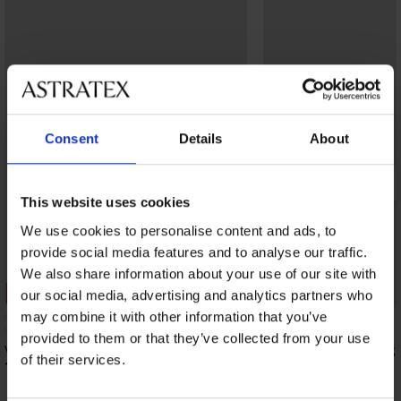
Consent
Details
About
This website uses cookies
We use cookies to personalise content and ads, to
provide social media features and to analyse our traffic.
We also share information about your use of our site with
3+1 GRATIS
3+1 GRATIS
our social media, advertising and analytics partners who
may combine it with other information that you’ve
4,9
provided to them or that they’ve collected from your use
Vormgevende slip Iga
Corrigerende slip Brigi
of their services.
15,99 €
22,99 €