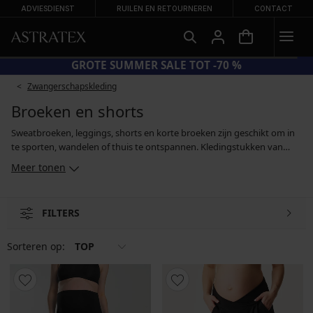
ADVIESDIENST
RUILEN EN RETOURNEREN
CONTACT
 SUN20 = EXTRA −20% OP AFGEPRIJSDE BADMODE
Zwangerschapskleding
Broeken en shorts
Sweatbroeken, leggings, shorts en korte broeken zijn geschikt om in
te sporten, wandelen of thuis te ontspannen. Kledingstukken van
katoen, comfortabele microvezels of functionele materialen zorgen
Meer tonen
ervoor dat je je altijd comfortabel voelt. Je kan kiezen uit basic
modellen en ontwerpen van bekende sportmerken. En we denken
natuurlijk ook aan aanstaande moeders. Zij kunnen kiezen voor
FILTERS
broeken en bermuda's die zich dankzij een brede tailleband
aanpassen aan de groeiende buik.
Sorteren op:
TOP