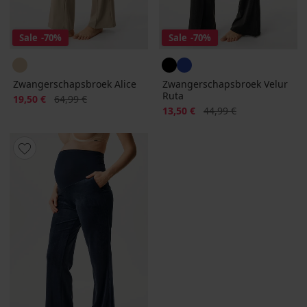
Sale
-70%
Sale
-70%
Zwangerschapsbroek Alice
Zwangerschapsbroek Velur
Ruta
Korting
Oorspronkelijke prijs
19,50 €
64,99 €
Korting
Oorspronkelijke prijs
13,50 €
44,99 €