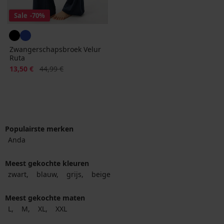
Sale
-70%
Zwangerschapsbroek Velur
Ruta
Korting
Oorspronkelijke prijs
13,50 €
44,99 €
Populairste merken
Anda
Meest gekochte kleuren
zwart
blauw
grijs
beige
Meest gekochte maten
L
M
XL
XXL