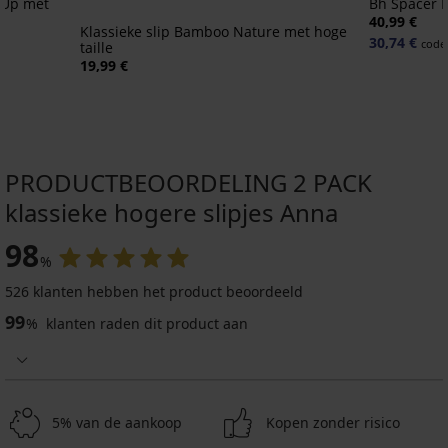
-Up met
Bh Spacer F
40,99 €
Klassieke slip Bamboo Nature met hoge
30,74 €
code
taille
19,99 €
PRODUCTBEOORDELING 2 PACK
klassieke hogere slipjes Anna
98
%
526 klanten hebben het product beoordeeld
99
%
klanten raden dit product aan
5% van de aankoop
Kopen zonder risico