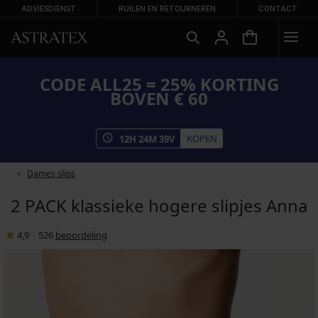
ADVIESDIENST
RUILEN EN RETOURNEREN
CONTACT
CODE ALL25 = 25% KORTING
BOVEN € 60
KOPEN
12
H
24
M
39
V
Dames slips
2 PACK klassieke hogere slipjes Anna
4,9
|
526
beoordeling