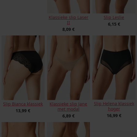
Klassieke slip Laser
Slip Leslie
II
6,15 €
8,09 €
Slip Helena klassiek
Slip Bianca klassiek
Klassieke slip Jane
hoger
met modal
13,99 €
16,99 €
6,89 €