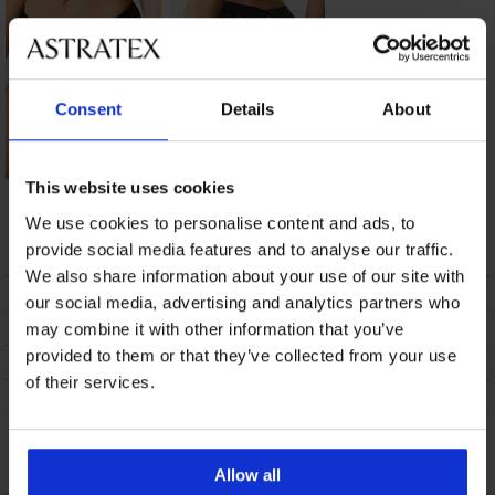
Consent
Details
About
This website uses cookies
Klassieke slip Super
Slip Kiss klassiek
Soft met modal
Invisible
We use cookies to personalise content and ads, to
7,69 €
14,99 €
provide social media features and to analyse our traffic.
We also share information about your use of our site with
BESCHRIJVING
our social media, advertising and analytics partners who
VERZENDING EN BETALING
may combine it with other information that you’ve
provided to them or that they’ve collected from your use
RUILEN
of their services.
ONDERHOUD EN WASSEN
Misschien vindt u dit ook leuk
Allow all