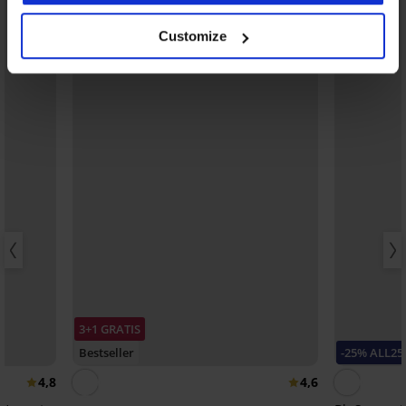
Customize
3+1 GRATIS
Bestseller
-25% ALL25
4,8
4,6