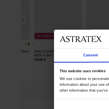
IS
2+1 GRATIS
2+1 GRATIS
5
boe sokken Ekom
3PACK bamboe herensokken
MEN-A Bert hoog
Consent
Bamboe sport
10,99 €
enkelhoog
8,09 €
This website uses cookies
We use cookies to personalis
information about your use of
other information that you’ve