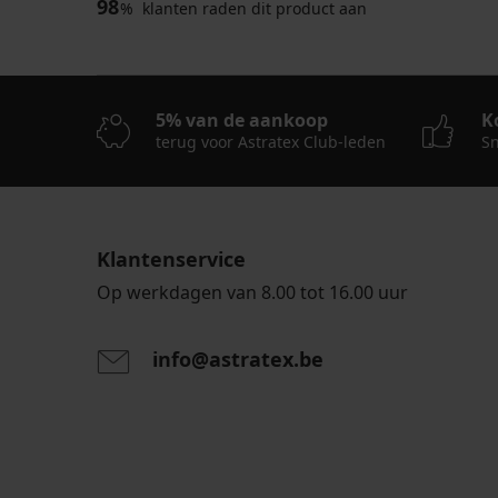
98
%
klanten raden dit product aan
5% van de aankoop
K
terug voor Astratex Club-leden
Sn
Klantenservice
Op werkdagen van 8.00 tot 16.00 uur
info@astratex.be
Door het invoeren van je e-mailadres ga je akkoord
persoonsgegevens in overeenstemming met de voo
persoonsgegevens
.