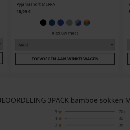
Pyjamashort MEN-A
18,99 €
Kies uw maat
TOEVOEGEN AAN WINKELWAGEN
EOORDELING 3PACK bamboe sokken M
5
70x
4
3x
3
0x