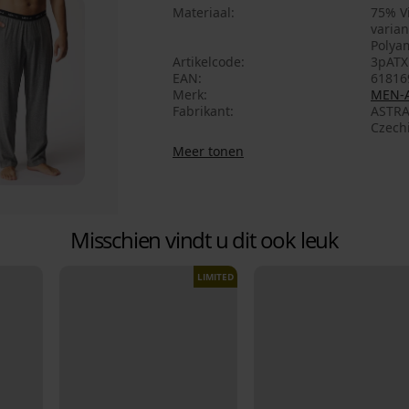
Materiaal
75% V
varian
Polya
Artikelcode
3pATX
EAN
61816
Merk
MEN-
Fabrikant
ASTRA
Czech
Meer tonen
Misschien vindt u dit ook leuk
LIMITED