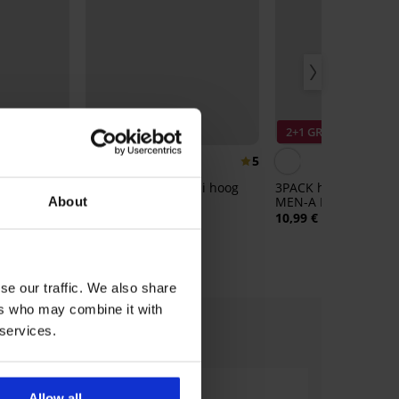
2+1 GRATIS
2+1 GRATIS
5
5
nnegan
Bamboe sokken Deli hoog
3PACK heren sports
MEN-A Edison lang
About
10,99 €
10,99 €
se our traffic. We also share
ers who may combine it with
 services.
Allow all