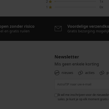
2
1x
1
0x
open zonder risico
Voordelige verzendk
el en gratis ruilen
Gratis bezorging mogelij
Newsletter
Mis geen enkele korting
nieuws
acties
p
 met de verwerking van
Ik wil me inschrijven voor de nieuwsb
rwaarden voor de
bescherming van
sales. Je kunt je op elk moment gratis 