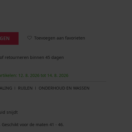
Toevoegen aan favorieten
AGEN
 of retourneren binnen 45 dagen
artikelen:
12. 8.
2026
tot
14. 8.
2026
ALING
RUILEN
ONDERHOUD EN WASSEN
id snijdt
Pakket bevat drie paar sokken, zie foto. Geschikt voor de maten 41 - 46.