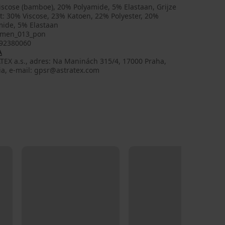
iscose (bamboe), 20% Polyamide, 5% Elastaan, Grijze
t: 30% Viscose, 23% Katoen, 22% Polyester, 20%
mide, 5% Elastaan
men_013_pon
92380060
A
TEX a.s., adres: Na Maninách 315/4, 17000 Praha,
ia, e-mail: gpsr@astratex.com