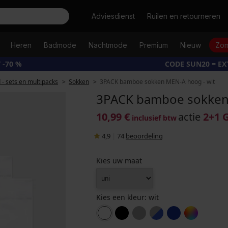
Zoeken
Adviesdienst
Ruilen en retourneren
Heren
Badmode
Nachtmode
Premium
Nieuw
Zom
 -70 %
CODE SUN20 = E
- sets en multipacks
Sokken
3PACK bamboe sokken MEN-A hoog - wit
3PACK bamboe sokken 
10,99 €
actie
2+1 
inclusief btw
4,9
|
74
beoordeling
Kies uw maat
Kies een kleur:
wit