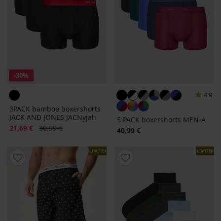
-30%
4,9
3PACK bamboe boxershorts
JACK AND JONES JACNyjah
5 PACK boxershorts MEN-A
Korting
Oorspronkelijke prijs
21,69 €
30,99 €
40,99 €
LIMITED
LIMITED