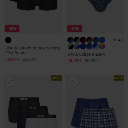
-30%
-50%
4,9
2PACK katoenen boxershorts
FILA Boone
3 PACK slips MEN-A
Korting
Oorspronkelijke prijs
16,09 €
22,99 €
Korting
Oorspronkelijke prijs
10,49 €
20,99 €
LIMITED
LIMITED