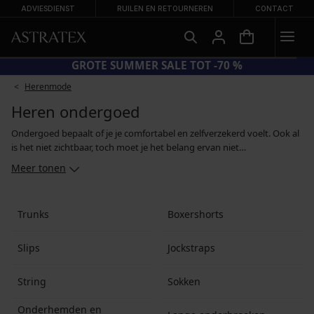
ADVIESDIENST
RUILEN EN RETOURNEREN
CONTACT
SUN20 = EXTRA −20% OP AFGEPRIJSDE BADMODE
Herenmode
Heren ondergoed
Ondergoed bepaalt of je je comfortabel en zelfverzekerd voelt. Ook al
is het niet zichtbaar, toch moet je het belang ervan niet
onderschatten. In ons aanbod vind je alle soorten herenondergoed -
Meer tonen
van populaire boxers en shorts, via slips en jockstraps tot body´s,
onderbroeken en herenleggings. Natuurlijk zijn er ook herensokken.
Aan jou de keuze of je kiest voor donkere klassiekers, een modieuze
Trunks
Boxershorts
cropped snit of opvallende sokken met een kleurrijke print.
Slips
Jockstraps
String
Sokken
Onderhemden en