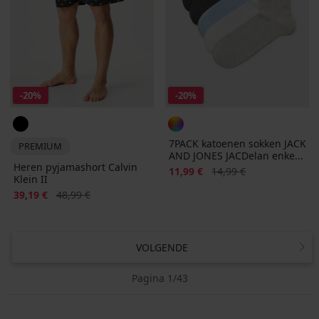
-20%
-20%
7PACK katoenen sokken JACK
PREMIUM
AND JONES JACDelan enke...
Heren pyjamashort Calvin
Korting
Oorspronkelijke prijs
11,99 €
14,99 €
Klein II
Korting
Oorspronkelijke prijs
39,19 €
48,99 €
VOLGENDE
Pagina 1/43