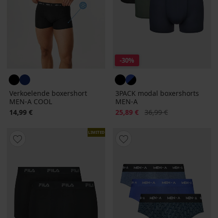
-30%
Verkoelende boxershort
3PACK modal boxershorts
MEN-A COOL
MEN-A
Korting
Oorspronkelijke prijs
14,99 €
25,89 €
36,99 €
LIMITED