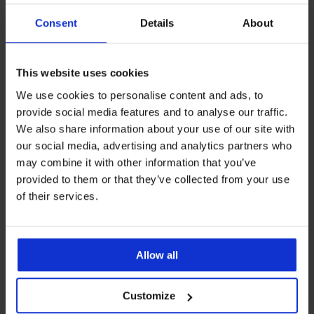
Consent
Details
About
This website uses cookies
We use cookies to personalise content and ads, to
-30%
provide social media features and to analyse our traffic.
We also share information about your use of our site with
5
4,9
our social media, advertising and analytics partners who
3 PACK bamboe enkelsokken
PREMIUM
MEN-A enkelhoog
may combine it with other information that you’ve
3PACK boxershorts Calvin
Korting
Oorspronkelijke prijs
6,50 €
9,29 €
provided to them or that they’ve collected from your use
Klein Cotton Stretch slim
of their services.
48,99 €
LIMITED
Allow all
Customize