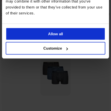
may combine it with other information that you’ve
5
provided to them or that they’ve collected from your use
of their services.
3PACK katoenen slips Jamal
3PACK slips Thompson
11,39 €
12,49 €
18,99 €
24,99 €
Allow all
Uit dezelfde collectie
Tonen
Customize