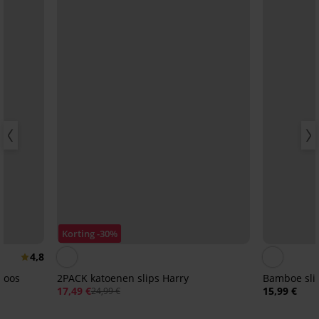
Korting -30%
4,8
dloos
2PACK katoenen slips Harry
Bamboe slip
17,49 €
15,99 €
24,99 €