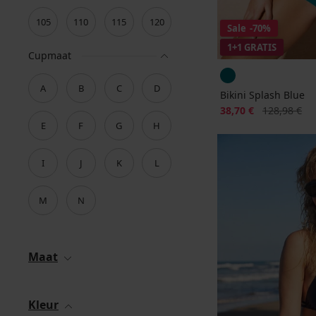
105
110
115
120
Sale
-70%
1+1 GRATIS
Cupmaat
A
B
C
D
Bikini Splash Blue
Korting
Oorspronkeli
38,70 €
128,98 €
E
F
G
H
I
J
K
L
M
N
Maat
Kleur