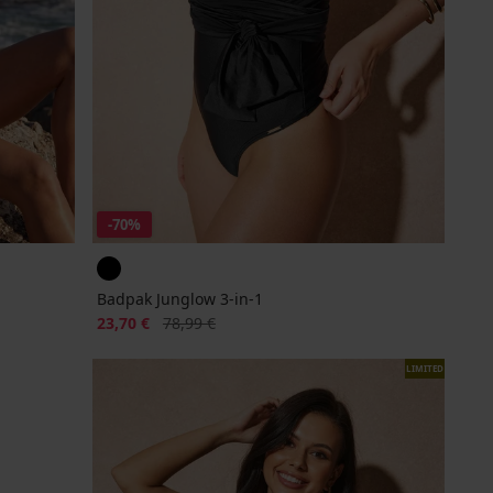
-70%
Badpak Junglow 3-in-1
Korting
Oorspronkelijke prijs
23,70 €
78,99 €
LIMITED