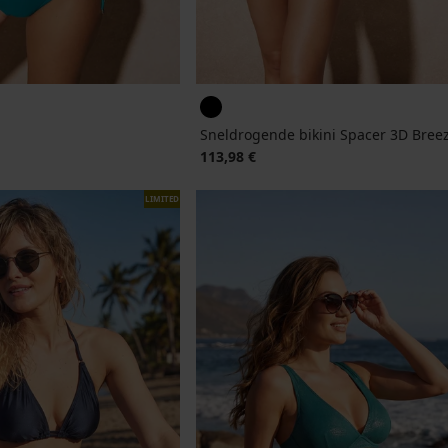
Sneldrogende bikini Spacer 3D Breez
jke prijs
113,98 €
LIMITED