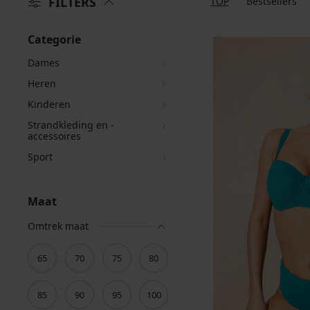
FILTERS
TOP
Bestsellers
Categorie
Dames
Heren
Kinderen
Strandkleding en -
accessoires
Sport
Maat
Omtrek maat
65
70
75
80
85
90
95
100