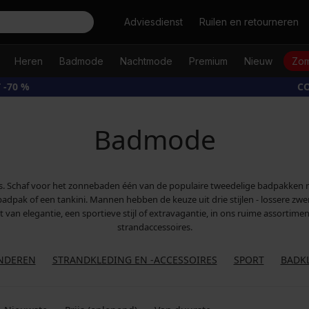
Zoeken
Adviesdienst
Ruilen en retourneren
Heren
Badmode
Nachtmode
Premium
Nieuw
Zom
 -70 %
CO
Badmode
 Schaf voor het zonnebaden één van de populaire tweedelige badpakken met 
ig badpak of een tankini. Mannen hebben de keuze uit drie stijlen - lossere 
n elegantie, een sportieve stijl of extravagantie, in ons ruime assortiment k
strandaccessoires.
NDEREN
STRANDKLEDING EN -ACCESSOIRES
SPORT
BADK