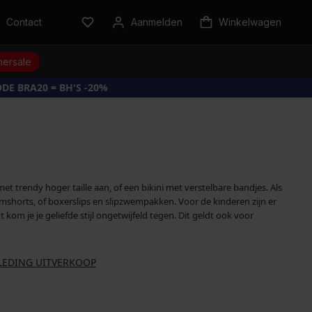
Contact
Aanmelden
Winkelwagen
ersale
DE BRA20 = BH'S -20%
trendy hoger taille aan, of een bikini met verstelbare bandjes. Als
zwemshorts, of boxerslips en slipzwempakken. Voor de kinderen zijn er
om je je geliefde stijl ongetwijfeld tegen. Dit geldt ook voor
LEDING UITVERKOOP