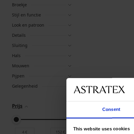
Broekje
Stijl en functie
Look en patroon
Details
Sluiting
Hals
Mouwen
Pijpen
Gelegenheid
Prijs
Consent
This website uses cookies