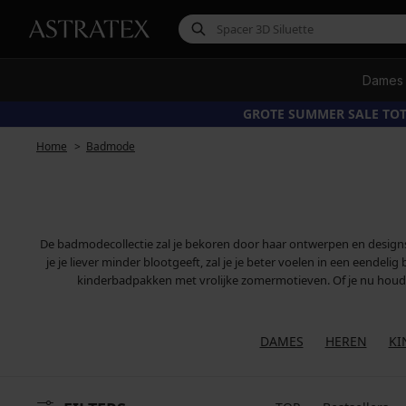
Dames
GROTE SUMMER SALE TOT
Home
Badmode
De badmodecollectie zal je bekoren door haar ontwerpen en designs.
je je liever minder blootgeeft, zal je je beter voelen in een eendel
kinderbadpakken met vrolijke zomermotieven. Of je nu houdt va
DAMES
HEREN
KI