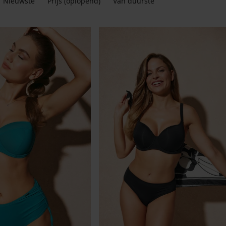
Nieuwste
Prijs (oplopend)
Van duurste