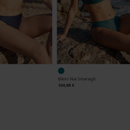
Bikini Nia Smaragd
jke prijs
104,98 €