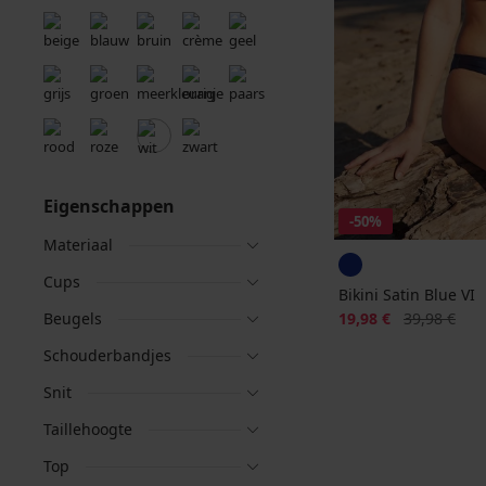
Eigenschappen
-50%
Materiaal
Cups
Bikini Satin Blue VI
Korting
Oorspronkeli
Beugels
19,98 €
39,98 €
Schouderbandjes
Snit
Taillehoogte
Top