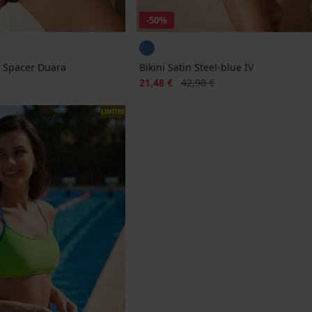
-50%
i Spacer Duara
Bikini Satin Steel-blue IV
Korting
Oorspronkelijke prijs
21,48 €
42,98 €
LIMITED