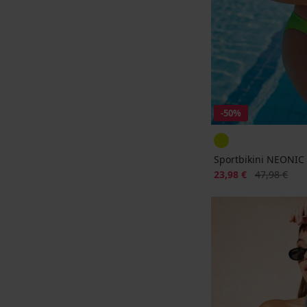
-50%
Sportbikini NEONIC
Korting
Oorspronkeli
23,98 €
47,98 €