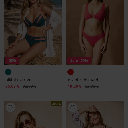
-30%
Sale
-70%
Bikini Ezer VII
Bikini Neha Red
Korting
Oorspronkelijke prijs
Korting
Oorspronkelijke prijs
65,08 €
92,98 €
19,20 €
63,98 €
LIMITED