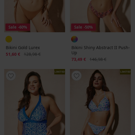
Sale
-60%
Sale
-50%
Bikini Gold Lurex
Bikini Shiny Abstract II Push-
Up
Korting
Oorspronkelijke prijs
51,60 €
128,98 €
Korting
Oorspronkelijke prijs
73,49 €
146,98 €
LIMITED
LIMITED