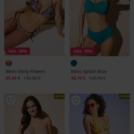
Sale
-50%
Sale
-70%
Bikini Shiny Flowers
Bikini Splash Blue
Korting
Oorspronkelijke prijs
Korting
Oorspronkelijke prijs
65,49 €
130,98 €
38,70 €
128,98 €
LIMITED
LIMITED