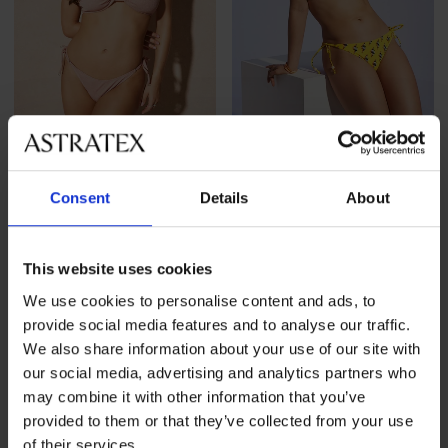
Sale
-50%
Sale
-70%
Consent
Details
About
Bikini Zwena
Bikini PINK STORM Taja
Korting
Oorspronkelijke prijs
Korting
Oorspronkelijke prijs
23,48 €
46,98 €
10,80 €
35,98 €
This website uses cookies
We use cookies to personalise content and ads, to
LIMITED
LIMITED
provide social media features and to analyse our traffic.
We also share information about your use of our site with
our social media, advertising and analytics partners who
may combine it with other information that you’ve
provided to them or that they’ve collected from your use
of their services.