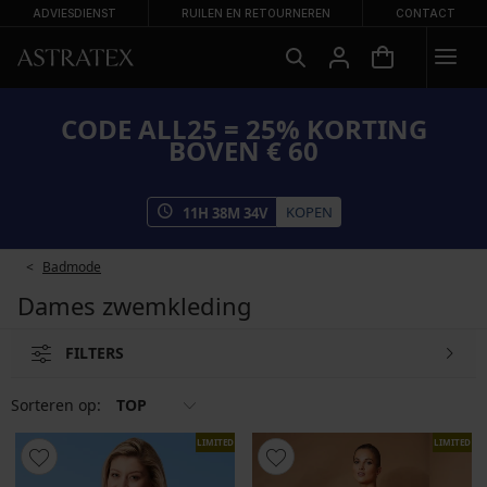
ADVIESDIENST
RUILEN EN RETOURNEREN
CONTACT
CODE ALL25 = 25% KORTING
BOVEN € 60
KOPEN
11
H
38
M
33
V
Badmode
Dames zwemkleding
FILTERS
Sorteren op:
TOP
LIMITED
LIMITED