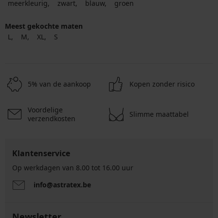
meerkleurig
zwart
blauw
groen
Meest gekochte maten
L
M
XL
S
5% van de aankoop
Kopen zonder risico
Voordelige
Slimme maattabel
verzendkosten
Klantenservice
Op werkdagen van 8.00 tot 16.00 uur
info@astratex.be
Newsletter