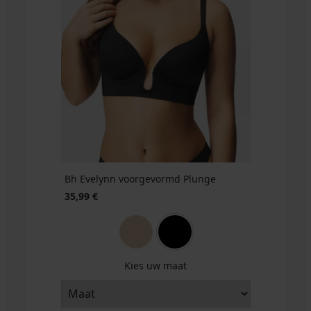
60,99
€
45,74
€
code
ALL25
Bh Evelynn voorgevormd Plunge
35,99 €
Kies uw maat