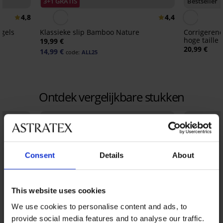
3+1 GRATIS
Bestseller
4,8
4,4
ugels
Klassieke slip Bamboo Nature
Corrigerend
hoge taille
19,99 €
20,99 €
14,99 €
code:
ALL25
Ontdek vergelijkbare stukken
Consent
Details
About
This website uses cookies
We use cookies to personalise content and ads, to
provide social media features and to analyse our traffic.