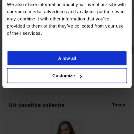
We also share information about your use of our site with
our social media, advertising and analytics partners who
may combine it with other information that you’ve
provided to them or that they’ve collected from your use
of their services.
Sale
Korting -30%
-25% ALL25
Allow all
4,9
4,9
mde bh
Bh Sophia Bardot
Bh Anna ni
beugel
39,89 €
56,99 €
Customize
62,99 €
47,24 €
code
Uit dezelfde collectie
Tonen