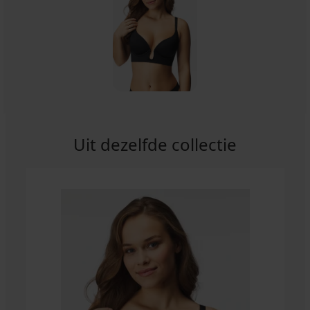
Uit dezelfde collectie
-25 % ALL25
4,8
Bh
Marte
verstevigd