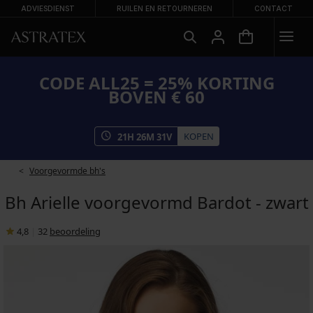
ADVIESDIENST
RUILEN EN RETOURNEREN
CONTACT
CODE ALL25 = 25% KORTING
BOVEN € 60
KOPEN
21
H
26
M
30
V
Voorgevormde bh's
Bh Arielle voorgevormd Bardot - zwart
4,8
|
32
beoordeling