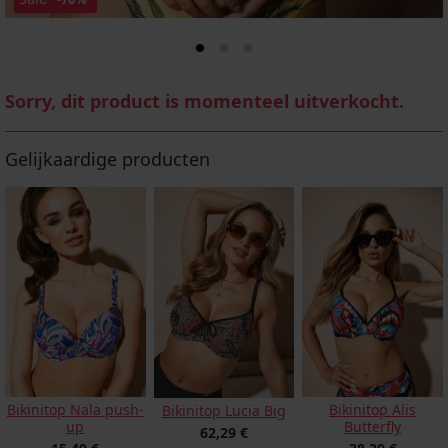
Sorry, dit product is momenteel uitverkocht.
Gelijkaardige producten
Bikinitop Nala push-
Bikinitop Alis
Bikinitop Lucia Big
up
Butterfly
62,29 €