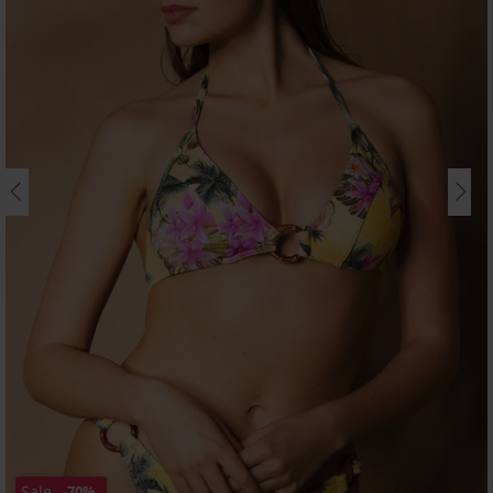
Sale
-70%