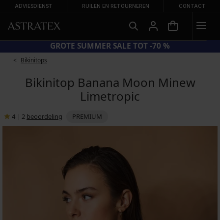
ADVIESDIENST
RUILEN EN RETOURNEREN
CONTACT
CODE BRA20 = BH'S -20%
Bikinitops
Bikinitop Banana Moon Minew
Limetropic
4
|
2
beoordeling
PREMIUM