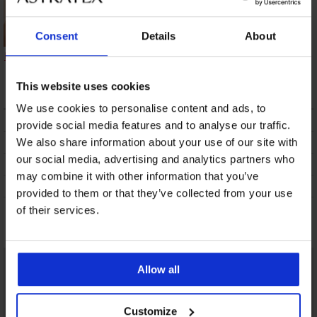
Consent
Details
About
Bikinitop Magdalena
Flow
34,49 €
This website uses cookies
We use cookies to personalise content and ads, to
BESCHRIJVING
provide social media features and to analyse our traffic.
VERZENDING EN BETALING
We also share information about your use of our site with
our social media, advertising and analytics partners who
RUILEN
may combine it with other information that you’ve
ONDERHOUD EN WASSEN
provided to them or that they’ve collected from your use
of their services.
Misschien vindt u dit ook leuk
Allow all
Customize