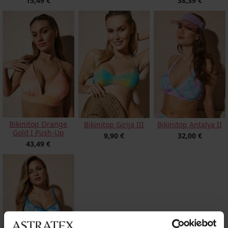
15,49 €
38,39 €
Bikinitop Orange
Bikinitop Girija III
Bikinitop Antalya II
Gold I Push-Up
9,90 €
32,00 €
43,49 €