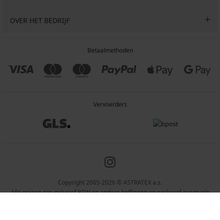
OVER HET BEDRIJF
Betaalmethoden
Vervoerders
Copyright 2005-2026 © ASTRATEX a.s.
Alle prijzen zijn inclusief BTW en andere heffingen en exclusief eventuele
verzendkosten en servicekosten.
Programia – webshops