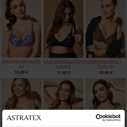
Bikinitop Nala push-
Zwangerschapsbikinitop
Bikinitop Dalila I
up
Azzurra
Push-Up
15,49 €
11,40 €
15,49 €