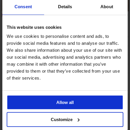
Consent
Details
About
Bikinitop Maia Zari II
Bikinitop Angele
Bikinitop Mene
Mint
93,99 €
10,49 €
83,99 €
This website uses cookies
We use cookies to personalise content and ads, to
BESCHRIJVING
provide social media features and to analyse our traffic.
VERZENDING EN BETALING
We also share information about your use of our site with
our social media, advertising and analytics partners who
RUILEN
may combine it with other information that you’ve
ONDERHOUD EN WASSEN
provided to them or that they’ve collected from your use
of their services.
Misschien vindt u dit ook leuk
Allow all
Customize