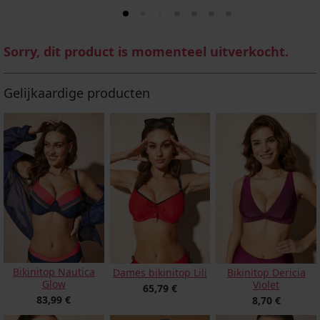
Sorry, dit product is momenteel uitverkocht.
Gelijkaardige producten
Bikinitop Nautica
Dames bikinitop Lili
Bikinitop Dericia
Glow
Violet
65,79 €
83,99 €
8,70 €