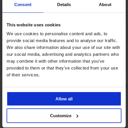
Consent
Details
About
This website uses cookies
We use cookies to personalise content and ads, to
provide social media features and to analyse our traffic.
We also share information about your use of our site with
our social media, advertising and analytics partners who
may combine it with other information that you’ve
provided to them or that they’ve collected from your use
of their services.
5
4,8
Minimizer Elvira niet-voorgevormd
Bh Violeta
35,99 €
40,99 €
Allow all
Customize