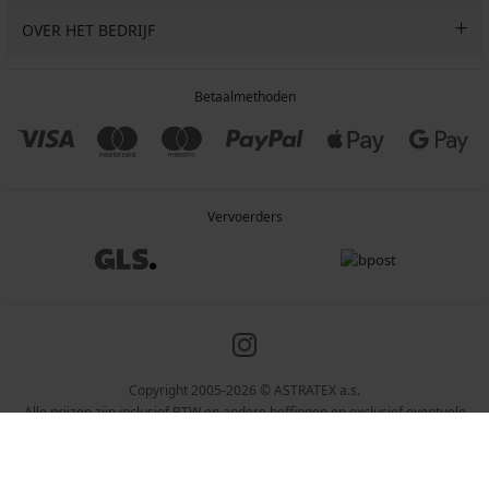
OVER HET BEDRIJF
Betaalmethoden
Vervoerders
Copyright 2005-2026 © ASTRATEX a.s.
Alle prijzen zijn inclusief BTW en andere heffingen en exclusief eventuele
verzendkosten en servicekosten.
Programia – webshops