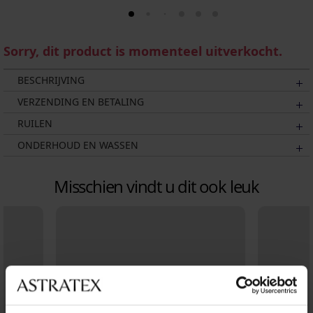
Sorry, dit product is momenteel uitverkocht.
BESCHRIJVING
VERZENDING EN BETALING
RUILEN
ONDERHOUD EN WASSEN
Misschien vindt u dit ook leuk