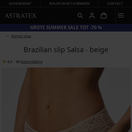
ADVIESDIENST
RUILEN EN RETOURNEREN
CONTACT
CODE SUN20 = EXTRA −20% OP AFGEPRIJSDE BADMODE
Dames slips
Brazilian slip Salsa - beige
4,9
|
66
beoordeling