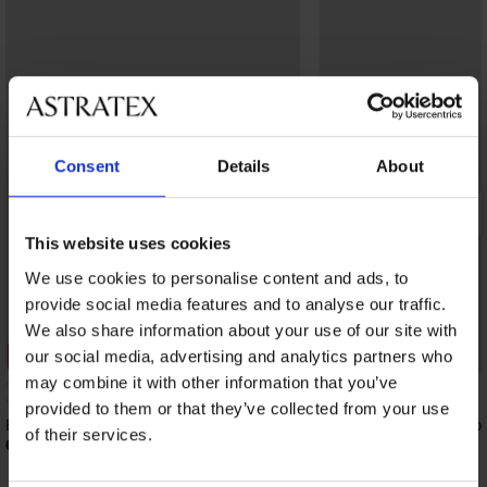
Consent
Details
About
This website uses cookies
We use cookies to personalise content and ads, to
provide social media features and to analyse our traffic.
We also share information about your use of our site with
our social media, advertising and analytics partners who
3+1 GRATIS
3+1 GRATIS
may combine it with other information that you’ve
4,7
provided to them or that they’ve collected from your use
Brazilian slip Hannah kanten
Brazilian slip My Pizzo
of their services.
6,89 €
8,09 €