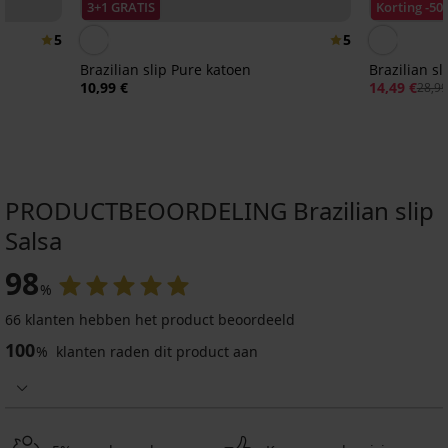
3+1 GRATIS
Korting -50
5
5
Brazilian slip Pure katoen
Brazilian sl
10,99 €
14,49 €
28,99
PRODUCTBEOORDELING Brazilian slip
Salsa
3+1 GRATIS
3+1 GRATIS
3+1 GRATIS
3+1 GRATIS
98
%
5
4,9
4,7
4,6
66 klanten hebben het product beoordeeld
100
%
klanten raden dit product aan
Brazilian
slip
2PACK
Brazilian
Hannah
Brazilian
slip
kanten
slips
Taglie
Judite
6,89
9,29
3PACK
€
14,99