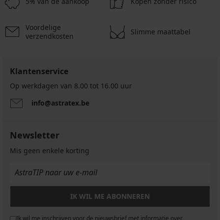
€
5% van de aankoop
Kopen zonder risico
Brazilian
actie
€
actie
slips
3+1
actie
3+1
Ester
Voordelige
GRATIS
3+1
katoen
GRATIS
Slimme maattabel
verzendkosten
GRATIS
17,99
€
actie
3+1
Klantenservice
GRATIS
Op werkdagen van 8.00 tot 16.00 uur
info@astratex.be
Newsletter
Mis geen enkele korting
IK WIL ME ABONNEREN
Ik wil me inschrijven voor de nieuwsbrief met informatie over