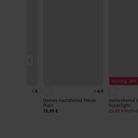
70%
Korting -30%
5
4,9
y Dantelle
Dames nachthemd Pieces
Dameshemd 
Plain
Superlight
99 €
15,99 €
25,89 €
36,99 