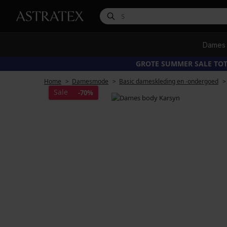
Dames
GROTE SUMMER SALE TOT
Home
Damesmode
Basic dameskleding en -ondergoed
Sale
-70%