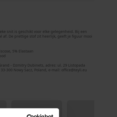
e snit is geschikt voor elke gelegenheid. Bij een
 af. De prettige stof zit heerlijk, geeft je figuur mooi
iscose, 5% Elastaan
bod
Grand - Dzmitry Dubinets, adres: ul. 29 Listopada
 33-300 Nowy Sacz, Poland, e-mail: office@teyli.eu