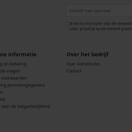
 met de verwerking van
Ik wil me inschrijven voor de nieuwsb
rwaarden voor de
bescherming van
sales. Je kunt je op elk moment gratis 
ne informatie
Over het bedrijf
g en betaling
Over Astratex.be
lde vragen
Contact
 voorwaarden
ing persoonsgegevens
um
eid
g over de toegankelijkheid