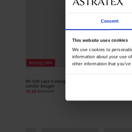
Consent
This website uses cookies
We use cookies to personalis
information about your use of
Korting -50%
-20% BRA20
other information that you’ve
4,9
Bh Soft Lace II voorgevormd
Bh Spacer Flexicup Do
zonder beugel
Mesh II
18,50 €
36,99 €
40,99 €
32,79 €
code:
BRA20