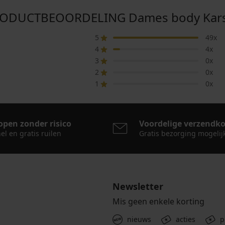
ODUCTBEOORDELING Dames body Kar
5
49x
4
4x
3
0x
2
0x
1
0x
open zonder risico
Voordelige verzendk
el en gratis ruilen
Gratis bezorging mogelij
Newsletter
Mis geen enkele korting
nieuws
acties
p