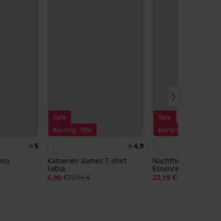
Sale
Sale
Korting -70%
Korting -40%
5
4,9
iso
Katoenen dames T-shirt
Nachthemd Signatu
Fabia
Essence lang
6,90 €
22,99 €
22,19 €
36,99 €