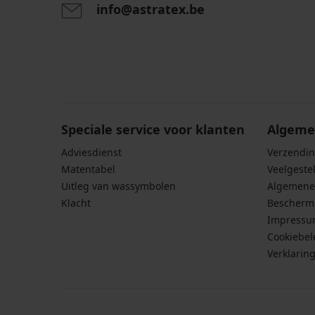
info@astratex.be
Door het invoeren van je e-mailadres ga je akkoord
persoonsgegevens in overeenstemming met de voo
persoonsgegevens
.
Speciale service voor klanten
Algeme
Adviesdienst
Verzendin
Matentabel
Veelgeste
Uitleg van wassymbolen
Algemene
Klacht
Bescherm
Impress
Cookiebel
Verklarin