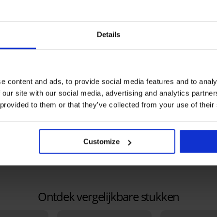
Details
e content and ads, to provide social media features and to analy
 our site with our social media, advertising and analytics partn
Bestseller
Bestseller
 provided to them or that they’ve collected from your use of their
4,9
4,9
tted
Bh Push Perfect Bardot
Bh Simplicity T-Shirt Bra
voorgevormd
voorgevormd
Customize
67,99 €
26,99 €
Ontdek vergelijkbare stukken