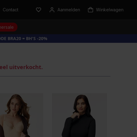
Contact
Aanmelden
Winkelwagen
ersale
DE BRA20 = BH'S -20%
eel uitverkocht.