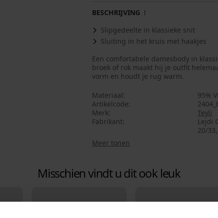
BESCHRIJVING
Slipgedeelte in klassieke snit
Sluiting in het kruis met haakjes
Een comfortabele damesbody in klassiek
broek of rok maakt hij je outfit helemaal
vorm en houdt je rug warm.
Materiaal
95% V
Artikelcode
2404_
Merk
Teyli
Fabrikant
Lejdi 
20/33,
Meer tonen
Misschien vindt u dit ook leuk