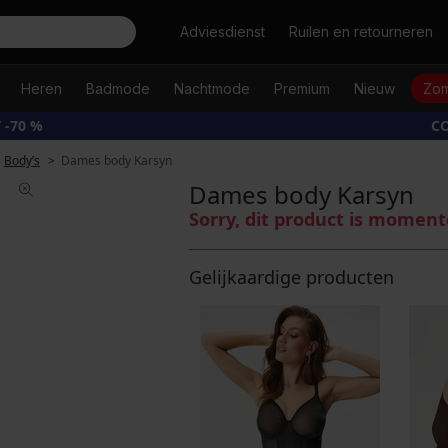
Zoeken
Adviesdienst
Ruilen en retourneren
Heren
Badmode
Nachtmode
Premium
Nieuw
Zom
 -70 %
CO
Body’s
Dames body Karsyn
Dames body Karsyn
Sorry, dit product is moment
Gelijkaardige producten