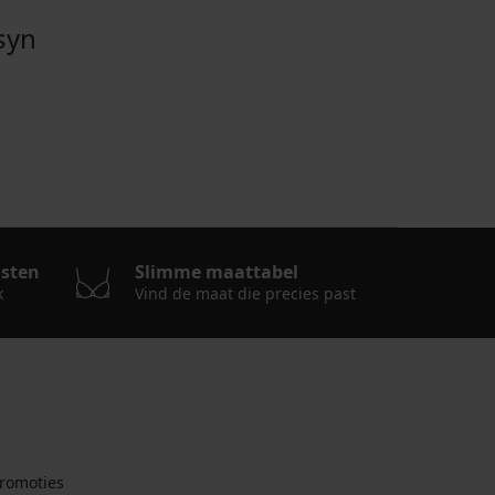
syn
osten
Slimme maattabel
k
Vind de maat die precies past
romoties