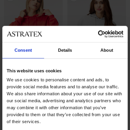
Consent
Details
About
This website uses cookies
Sale
-60%
Sale
-60%
We use cookies to personalise content and ads, to
4,7
4,7
provide social media features and to analyse our traffic.
We also share information about your use of our site with
Dames sweatshirt Pieces
Dames sweatshirt Pieces
our social media, advertising and analytics partners who
Chill met capuchon
Chill met capuchon
may combine it with other information that you’ve
Korting
Oorspronkelijke prijs
Korting
Oorspronkelijke prijs
10,00 €
24,99 €
10,00 €
24,99 €
provided to them or that they’ve collected from your use
of their services.