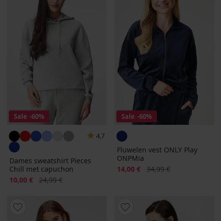
Sale
-60%
Sale
-60%
4,7
Fluwelen vest ONLY Play
ONPMia
Dames sweatshirt Pieces
Korting
Oorspronkelijke prijs
Chill met capuchon
14,00 €
34,99 €
Korting
Oorspronkelijke prijs
10,00 €
24,99 €