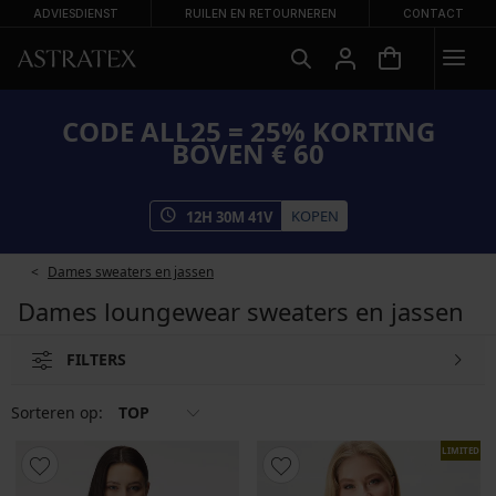
ADVIESDIENST
RUILEN EN RETOURNEREN
CONTACT
CODE ALL25 = 25% KORTING
BOVEN € 60
KOPEN
12
H
30
M
40
V
Dames sweaters en jassen
Dames loungewear sweaters en jassen
FILTERS
Sorteren op:
TOP
LIMITED