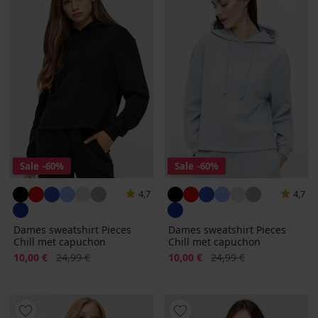
Sale
-60%
Sale
-60%
4,7
4,7
Dames sweatshirt Pieces
Dames sweatshirt Pieces
Chill met capuchon
Chill met capuchon
Korting
Oorspronkelijke prijs
Korting
Oorspronkelijke prijs
10,00 €
24,99 €
10,00 €
24,99 €