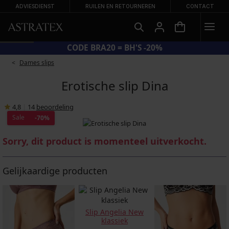
ADVIESDIENST
RUILEN EN RETOURNEREN
CONTACT
CODE BRA20 = BH'S -20%
Dames slips
Erotische slip Dina
4,8
|
14
beoordeling
Sale
-70%
Sorry, dit product is momenteel uitverkocht.
Gelijkaardige producten
Slip Angelia New
klassiek