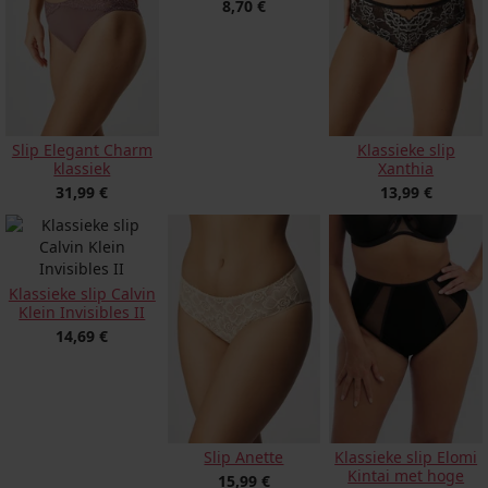
8,70 €
Slip Elegant Charm
Klassieke slip
klassiek
Xanthia
31,99 €
13,99 €
Klassieke slip Calvin
Klein Invisibles II
14,69 €
Slip Anette
Klassieke slip Elomi
Kintai met hoge
15,99 €