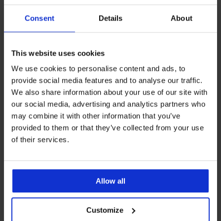
Consent
Details
About
Meest gekochte kleuren
zwart
This website uses cookies
Meest gekochte maten
L
XL
XXXL
M
We use cookies to personalise content and ads, to
provide social media features and to analyse our traffic.
We also share information about your use of our site with
our social media, advertising and analytics partners who
5% van de aankoop
Kopen zonder risico
may combine it with other information that you’ve
provided to them or that they’ve collected from your use
Voordelige
of their services.
Slimme maattabel
verzendkosten
Allow all
Klantenservice
Op werkdagen van 8.00 tot 16.00 uur
Customize
info@astratex.be