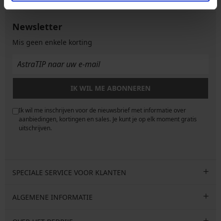
Newsletter
Mis geen enkele korting
IK WIL ME ABONNEREN
Ik wil me inschrijven voor de nieuwsbrief met informatie over
e
aanbiedingen, kortingen en sales. Je kunt je op elk moment gratis
uitschrijven.
SPECIALE SERVICE VOOR KLANTEN
ALGEMENE INFORMATIE