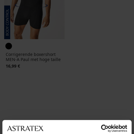
Corrigerende boxershort
MEN-A Paul met hoge taille
16,99 €
Populairste merken
MEN-A