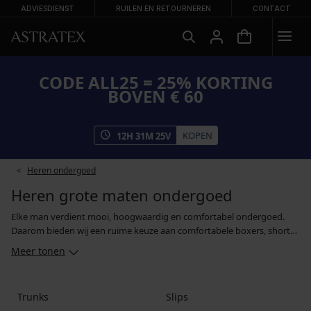
ADVIESDIENST
RUILEN EN RETOURNEREN
CONTACT
CODE ALL25 = 25% KORTING
BOVEN € 60
KOPEN
12
H
31
M
25
V
Heren ondergoed
Heren grote maten ondergoed
Elke man verdient mooi, hoogwaardig en comfortabel ondergoed.
Daarom bieden wij een ruime keuze aan comfortabele boxers, shorts
en slips in grotere maten. Je kan kiezen uit vrolijk gekleurde shorts,
Meer tonen
merkboxers in sportieve snits en basic slips in basiskleuren. En als je
geen afzonderlijke modellen wil kopen, kan je je ondergoed in een
voordelig multipack aanschaffen.
Trunks
Slips