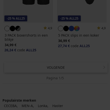
-25 % ALL25
-25 % ALL25
4,9
4,9
3 PACK boxershorts in een
5 PACK slips in een koker
blikje
36,99 €
34,99 €
27,74 €
code
ALL25
26,24 €
code
ALL25
VOLGENDE
Pagina 1/5
Populairste merken
CECEBA
MEN-A
Lonka
Haster