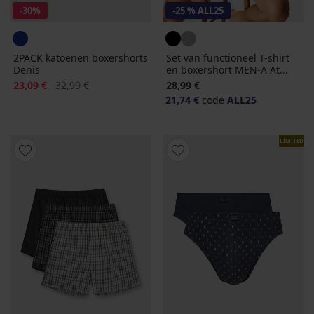
-30%
-25 % ALL25
2PACK katoenen boxershorts
Set van functioneel T-shirt
Denis
en boxershort MEN-A At...
Korting
Oorspronkelijke prijs
23,09 €
32,99 €
28,99 €
21,74 €
code
ALL25
LIMITED