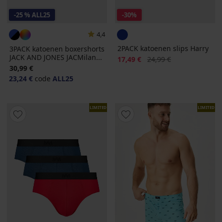
-25 % ALL25
-30%
4,4
2PACK katoenen slips Harry
3PACK katoenen boxershorts
JACK AND JONES JACMilan...
Korting
Oorspronkelijke prijs
17,49 €
24,99 €
30,99 €
23,24 €
code
ALL25
LIMITED
LIMITED