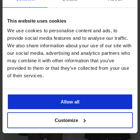
-30%
This website uses cookies
We use cookies to personalise content and ads, to
2PACK bamboe slips Kevin
PREMIUM
provide social media features and to analyse our traffic.
Korting
Oorspronkelijke prijs
25,89 €
36,99 €
3PACK boxershorts Calvin
We also share information about your use of our site with
Klein Icon Active Mesh
our social media, advertising and analytics partners who
52,99 €
may combine it with other information that you’ve
provided to them or that they’ve collected from your use
of their services.
LIMITED
Allow all
Customize