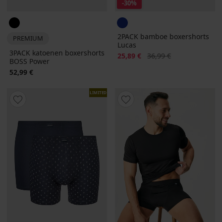
-30%
2PACK bamboe boxershorts
PREMIUM
Lucas
3PACK katoenen boxershorts
Korting
Oorspronkelijke prijs
25,89 €
36,99 €
BOSS Power
52,99 €
LIMITED