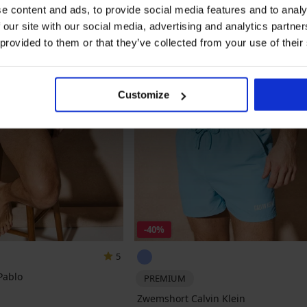
e content and ads, to provide social media features and to analy
 our site with our social media, advertising and analytics partn
 provided to them or that they’ve collected from your use of their
Customize
-40%
5
Pablo
PREMIUM
jke prijs
Zwemshort Calvin Klein