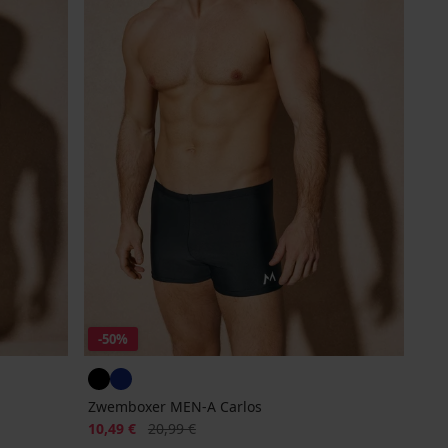
-50%
Zwemboxer MEN-A Carlos
Korting
Oorspronkelijke prijs
10,49 €
20,99 €