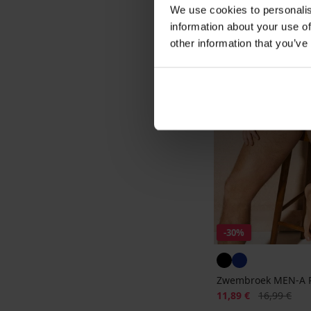
We use cookies to personalis
information about your use of
other information that you’ve
-30%
Zwembroek MEN-A 
Korting
Oorspronkeli
11,89 €
16,99 €