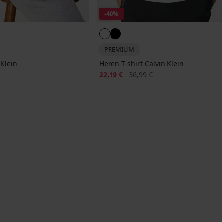
-40%
PREMIUM
 Klein
Heren T-shirt Calvin Klein
jke prijs
Korting
Oorspronkelijke prijs
22,19 €
36,99 €