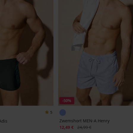
-50%
5
Zwemshort MEN-A Henry
Adis
Korting
Oorspronkelijke prijs
jke prijs
12,49 €
24,99 €