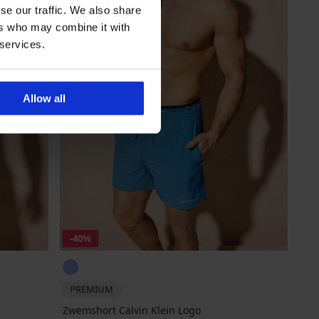
se our traffic. We also share
ers who may combine it with
 services.
Allow all
-40%
PREMIUM
Zwemshort Calvin Klein Logo