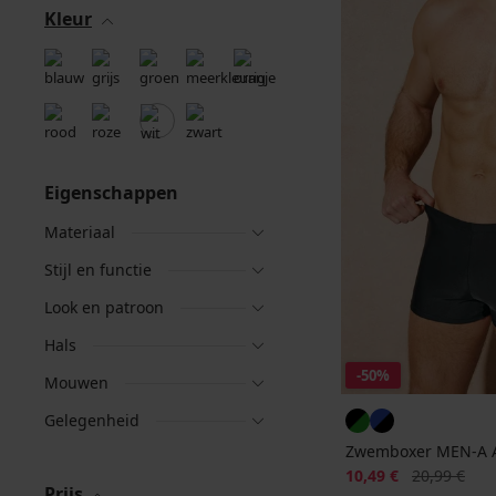
Kleur
Eigenschappen
Materiaal
Stijl en functie
Look en patroon
Hals
-50%
Mouwen
Gelegenheid
Zwemboxer MEN-A 
Korting
Oorspronkeli
10,49 €
20,99 €
Prijs