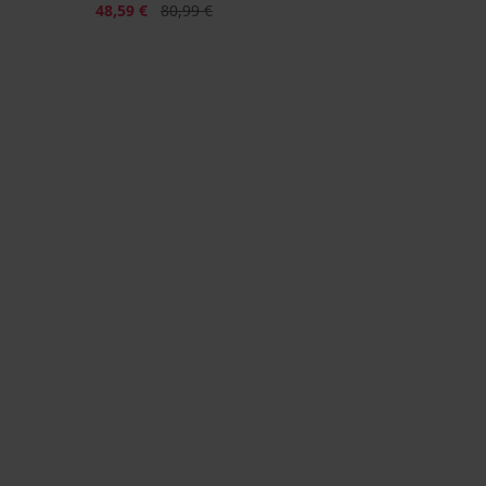
Korting
Oorspronkelijke prijs
48,59 €
80,99 €