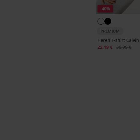
-40%
PREMIUM
Heren T-shirt Calvin
Korting
Oorspronkeli
22,19 €
36,99 €