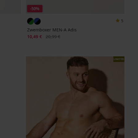
-50%
5
Zwemboxer MEN-A Adis
Korting
Oorspronkelijke prijs
10,49 €
20,99 €
LIMITED