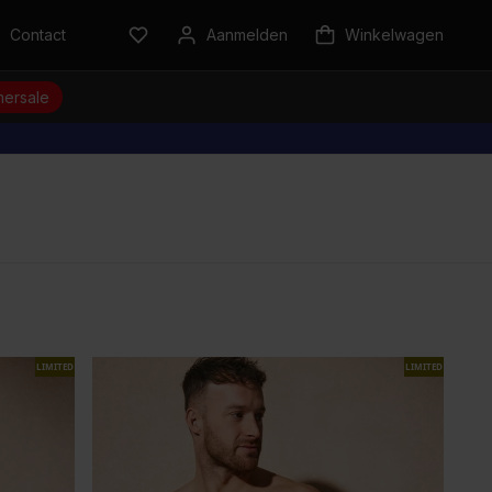
Contact
Aanmelden
Winkelwagen
ersale
LIMITED
LIMITED