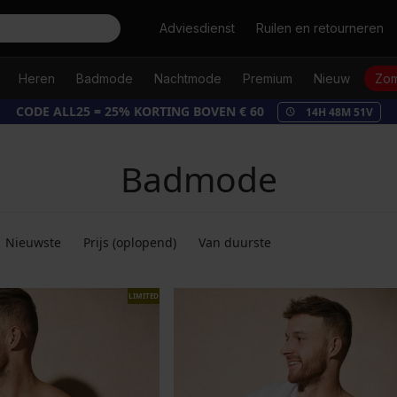
Zoeken
Adviesdienst
Ruilen en retourneren
Heren
Badmode
Nachtmode
Premium
Nieuw
Zom
CODE ALL25 = 25% KORTING BOVEN € 60
14
H
48
M
49
V
Badmode
Nieuwste
Prijs (oplopend)
Van duurste
LIMITED