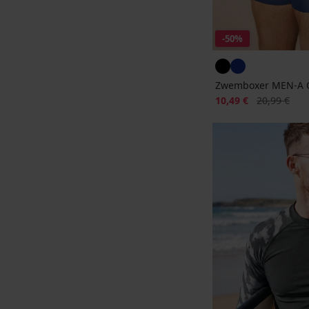
-50%
Zwemboxer MEN-A C
Korting
Oorspronkeli
10,49 €
20,99 €