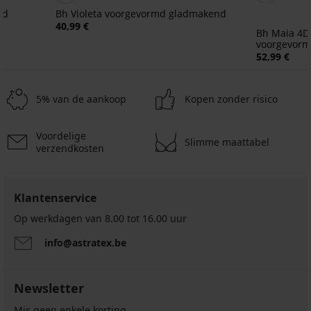
md
Bh Violeta voorgevormd gladmakend
40,99 €
Bh Maia 4D 
voorgevor
52,99 €
5% van de aankoop
Kopen zonder risico
Voordelige
Slimme maattabel
verzendkosten
Klantenservice
Op werkdagen van 8.00 tot 16.00 uur
info@astratex.be
Newsletter
Mis geen enkele korting