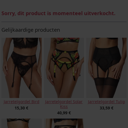
Sorry, dit product is momenteel uitverkocht.
Gelijkaardige producten
Jarretelgordel Bird
Jarretelgordel Solar
Jarretelgordel Tulip
Kiss
15,30 €
33,59 €
40,99 €