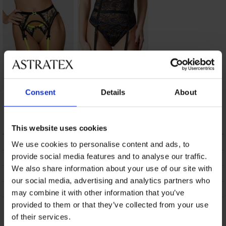
Consent
Details
About
Jarretelgordel
Jarretelgordel
Sariyah
Bethanie
29,39 €
42,69 €
This website uses cookies
BESCHRIJVING
We use cookies to personalise content and ads, to
provide social media features and to analyse our traffic.
VERZENDING EN BETALING
We also share information about your use of our site with
RUILEN
our social media, advertising and analytics partners who
ONDERHOUD EN WASSEN
may combine it with other information that you’ve
provided to them or that they’ve collected from your use
Misschien vindt u dit ook leuk
of their services.