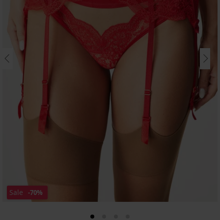
Sale
-70%