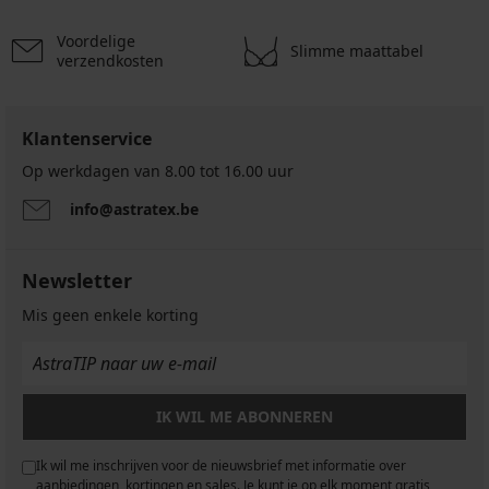
52,99
48,99
€
€
€
€
54,99
44,99
€
€
48,99
€
€
€
56,99
44,99
€
€
€
€
€
52,99
56,99
€
€
Voordelige
Slimme maattabel
€
€
verzendkosten
Klantenservice
Op werkdagen van 8.00 tot 16.00 uur
info@astratex.be
Newsletter
Mis geen enkele korting
IK WIL ME ABONNEREN
Ik wil me inschrijven voor de nieuwsbrief met informatie over
aanbiedingen, kortingen en sales. Je kunt je op elk moment gratis