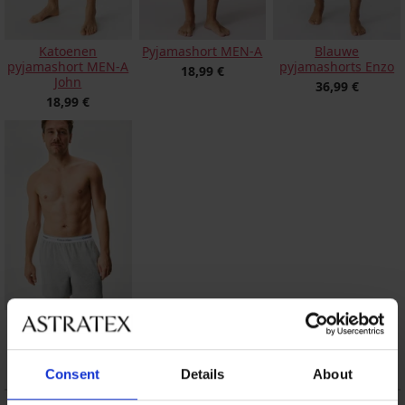
Katoenen
Pyjamashort MEN-A
Blauwe
pyjamashort MEN-A
pyjamashorts Enzo
18,99 €
John
36,99 €
18,99 €
Pyjamashort Calvin
Klein Cotton
24,50 €
Consent
Details
About
BESCHRIJVING