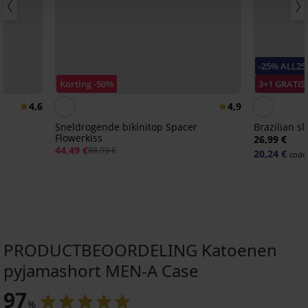
-25% ALL25
Korting -50%
3+1 GRATIS
4,6
4,9
Sneldrogende bikinitop Spacer
Brazilian sl
Flowerkiss
26,99 €
44,49 €
88,99 €
20,24 €
code
PRODUCTBEOORDELING Katoenen
pyjamashort MEN-A Case
97
%