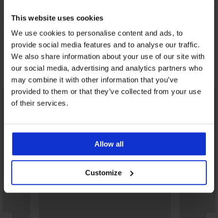
VERZENDING EN BETALING
This website uses cookies
RUILEN
We use cookies to personalise content and ads, to
ONDERHOUD EN WASSEN
provide social media features and to analyse our traffic.
We also share information about your use of our site with
our social media, advertising and analytics partners who
Misschien vindt u dit ook leuk
may combine it with other information that you’ve
provided to them or that they’ve collected from your use
LIMITED
of their services.
Allow all
Customize