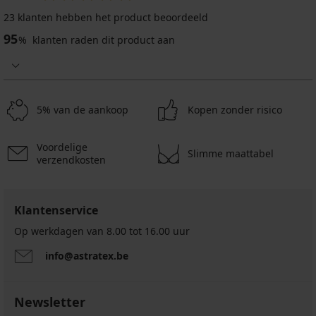
2+1 GRATIS
23 klanten hebben het product beoordeeld
-30%
-25 % ALL25
95
%
klanten raden dit product aan
4,9
4,7
5% van de aankoop
Kopen zonder risico
Bamboe
sokken
Voordelige
Slimme maattabel
Desi
verzendkosten
enkelhoog
5,59
€
Klantenservice
5
actie
PACK
2+1
Op werkdagen van 8.00 tot 16.00 uur
slips
GRATIS
MEN-
4,19
info@astratex.be
A
€
25,89
code
€
ALL25
Newsletter
36,99