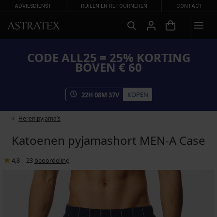
ADVIESDIENST
RUILEN EN RETOURNEREN
CONTACT
CODE ALL25 = 25% KORTING
BOVEN € 60
KOPEN
22
H
08
M
37
V
Heren pyjama’s
Katoenen pyjamashort MEN-A Case
4,8
|
23
beoordeling