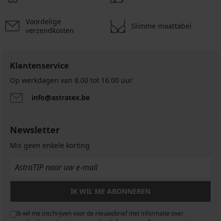
14,99
7,69
€
€
€
13,99
Voordelige
actie
actie
€
Slimme maattabel
verzendkosten
3+1
3+1
GRATIS
GRATIS
Klantenservice
Op werkdagen van 8.00 tot 16.00 uur
info@astratex.be
Newsletter
Mis geen enkele korting
IK WIL ME ABONNEREN
Ik wil me inschrijven voor de nieuwsbrief met informatie over