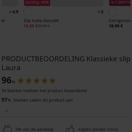
Korting -40%
3+1 GRATIS
4,9
5
lle
Slip Katia klassiek
Corrigerend
15,59 €
18,99 €
25,99 €
PRODUCTBEOORDELING Klassieke slip
Laura
3+1 GRATIS
3+1 GRATIS
-20%
-20%
96
%
4,9
4,9
4,9
4,9
34 klanten hebben het product beoordeeld
97
%
klanten raden dit product aan
Slip
Leslie
2
Klassieke
PAK
slip
6,15
Slip
klassieke
Vicky
€
Chic
slipjes
met
klassiek
7,69
Michela
modal
5% van de aankoop
Kopen zonder risico
€
11,19