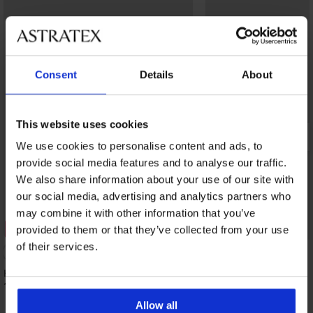
Consent
Details
About
This website uses cookies
We use cookies to personalise content and ads, to
provide social media features and to analyse our traffic.
We also share information about your use of our site with
our social media, advertising and analytics partners who
may combine it with other information that you’ve
3+1 GRATIS
3+1 GRATIS
provided to them or that they’ve collected from your use
of their services.
4,9
Klassieke slip Pola kant
Slip Bianca klassiek
14,99 €
13,99 €
Allow all