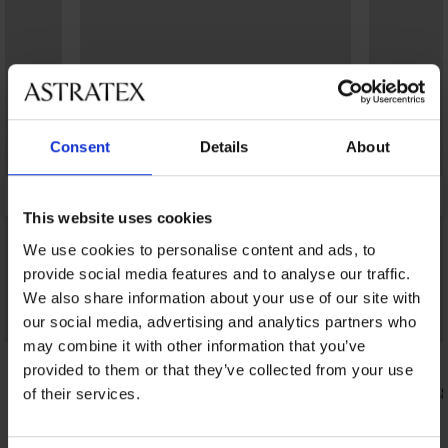
Consent
Details
About
This website uses cookies
We use cookies to personalise content and ads, to
provide social media features and to analyse our traffic.
We also share information about your use of our site with
our social media, advertising and analytics partners who
Korting -30%
may combine it with other information that you’ve
5
4,7
provided to them or that they’ve collected from your use
Sportbroek ONLY PLAY Ninna
Thermolegg
of their services.
23,09 €
56,99 €
32,99 €