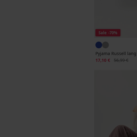
Sale
-70%
Pyjama Russell lang
Korting
Oorspronkeli
17,10 €
56,99 €