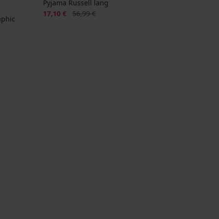
Pyjama Russell lang
Korting
Oorspronkelijke prijs
17,10 €
56,99 €
aphic