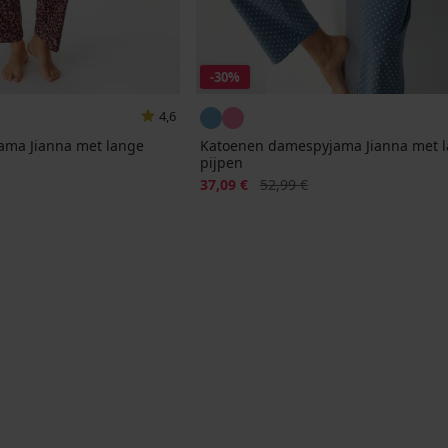
-30%
4,6
ama Jianna met lange
Katoenen damespyjama Jianna met 
pijpen
jke prijs
Korting
Oorspronkelijke prijs
37,09 €
52,99 €