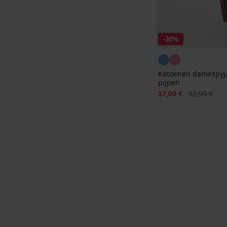
-30%
Katoenen damespyj
pijpen
Korting
Oorspronkeli
37,09 €
52,99 €