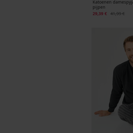
Katoenen damespyja
pijpen
Korting
Oorspronkeli
29,39 €
41,99 €