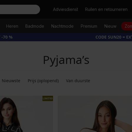
Zoeken
Adviesdienst
Ruilen en retourneren
Heren
Badmode
Nachtmode
Premium
Nieuw
Zom
 -70 %
CODE SUN20 = E
Pyjama’s
Nieuwste
Prijs (oplopend)
Van duurste
LIMITED