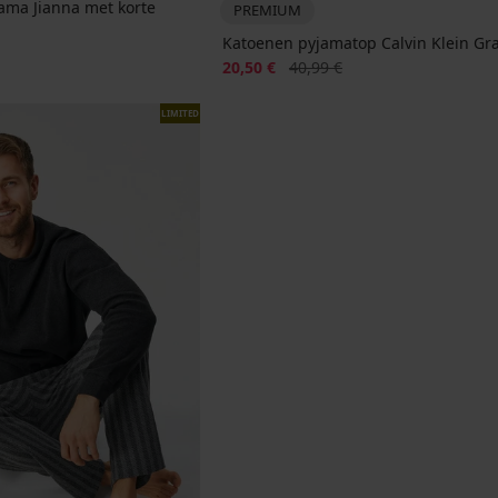
ma Jianna met korte
PREMIUM
Katoenen pyjamatop Calvin Klein Gr
jke prijs
Korting
Oorspronkelijke prijs
20,50 €
40,99 €
LIMITED