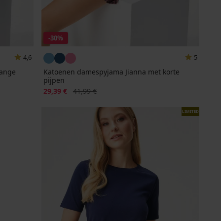
-30%
4,6
5
lange
Katoenen damespyjama Jianna met korte
pijpen
Korting
Oorspronkelijke prijs
29,39 €
41,99 €
LIMITED