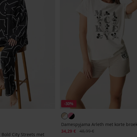
-30%
Damespyjama Arleth met korte broe
Korting
Oorspronkelijke prijs
34,29 €
48,99 €
old City Streets met