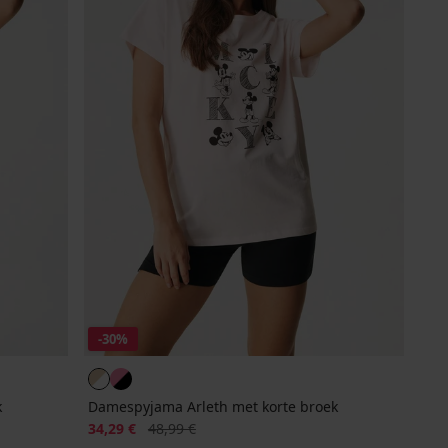
-30%
k
Damespyjama Arleth met korte broek
Korting
Oorspronkelijke prijs
34,29 €
48,99 €