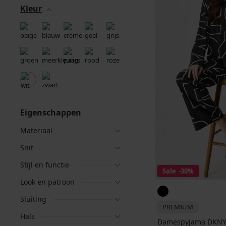
Kleur
Eigenschappen
Materiaal
Snit
Stijl en functie
Sale
-30%
Look en patroon
Sluiting
PREMIUM
Hals
Damespyjama DKNY B