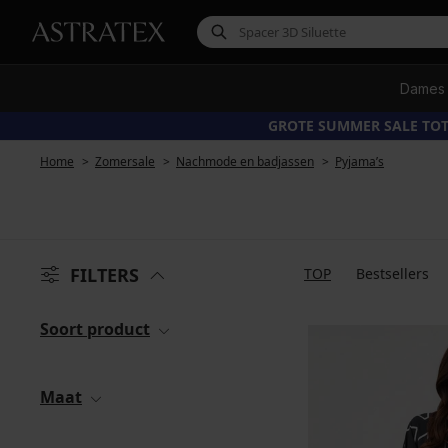
Dames
GROTE SUMMER SALE TOT
Home
Zomersale
Nachmode en badjassen
Pyjama’s
FILTERS
TOP
Bestsellers
Soort product
Maat