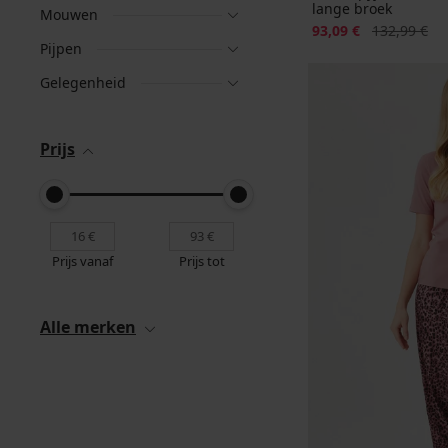
lange broek
Mouwen
Korting
Oorspronkeli
93,09 €
132,99 €
Pijpen
Gelegenheid
Prijs
Prijs vanaf
Prijs tot
Alle merken