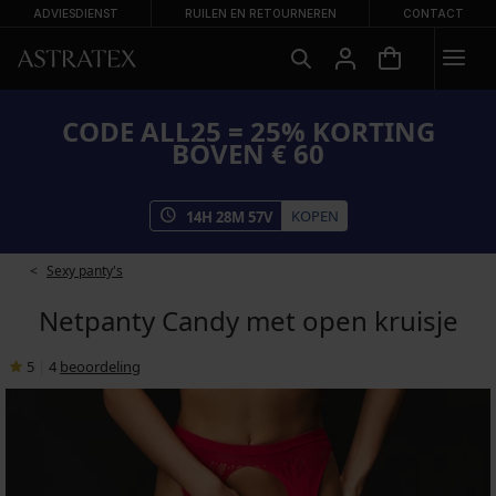
ADVIESDIENST
RUILEN EN RETOURNEREN
CONTACT
CODE ALL25 = 25% KORTING
BOVEN € 60
KOPEN
14
H
28
M
56
V
Sexy panty's
Netpanty Candy met open kruisje
5
|
4
beoordeling