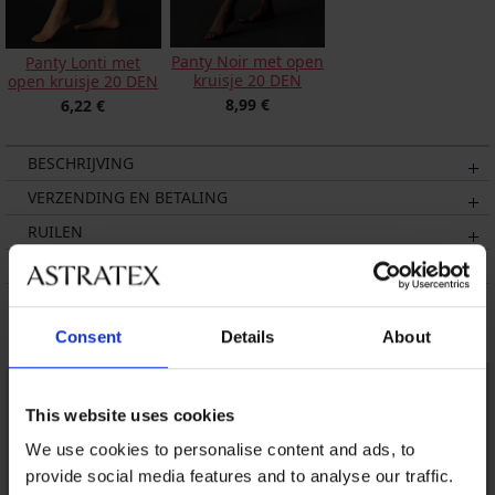
Panty Noir met open
Panty Lonti met
kruisje 20 DEN
open kruisje 20 DEN
8,99 €
6,22 €
BESCHRIJVING
VERZENDING EN BETALING
RUILEN
ONDERHOUD EN WASSEN
Misschien vindt u dit ook leuk
Consent
Details
About
This website uses cookies
We use cookies to personalise content and ads, to
provide social media features and to analyse our traffic.