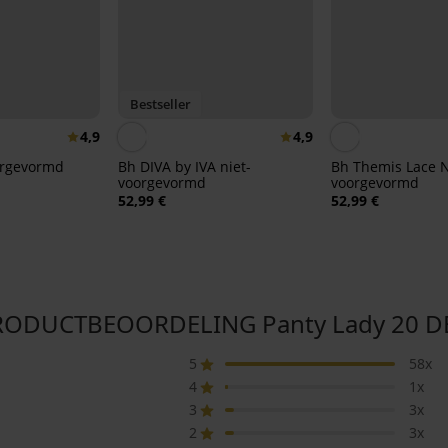
Bestseller
4,9
4,9
orgevormd
Bh DIVA by IVA niet-
Bh Themis Lace 
voorgevormd
voorgevormd
52,99 €
52,99 €
RODUCTBEOORDELING Panty Lady 20 D
5
58x
4
1x
3
3x
2
3x