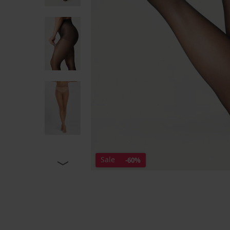
Sale
-60%