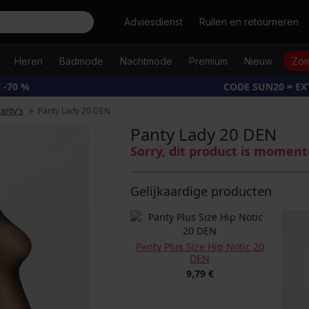
Zoeken
Adviesdienst
Ruilen en retourneren
Heren
Badmode
Nachtmode
Premium
Nieuw
Zom
 -70 %
CODE SUN20 = E
anty's
Panty Lady 20 DEN
Panty Lady 20 DEN
Sorry, dit product is moment
Gelijkaardige producten
Panty Plus Size Hip Notic 20
DEN
9,79 €