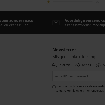
1
0x
open zonder risico
Voordelige verzendk
el en gratis ruilen
Gratis bezorging mogelij
Newsletter
Mis geen enkele korting
nieuws
acties
p
 met de verwerking van
Ik wil me inschrijven voor de nieuwsb
rwaarden voor de
bescherming van
sales. Je kunt je op elk moment gratis 