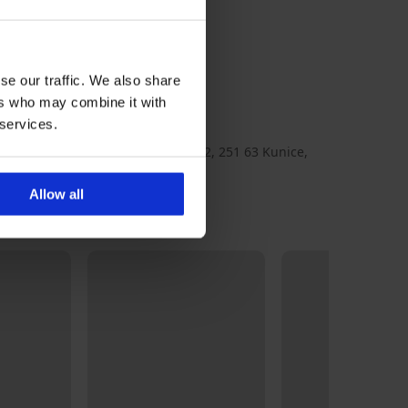
e achterkant van het zitvlak.
se our traffic. We also share
olyamide, 7
ers who may combine it with
ights20_pun
 services.
BOMA s.r.o., adres: K Bytovkám 222, 251 63 Kunice,
ia, e-mail: info@boma.cz
Allow all