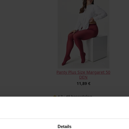
Panty Plus Size Margaret 50
DEN
11,89 €
4,7
|
65
beoordeling
BESCHRIJVING
Bij grotere maten kruis achterzijde
Details
Versterkte shorts-gedeelte