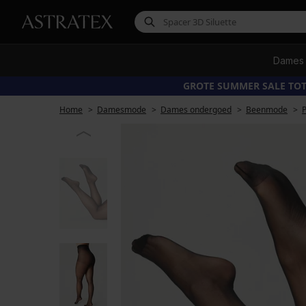
Dames
GROTE SUMMER SALE TOT
Home
Damesmode
Dames ondergoed
Beenmode
P