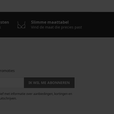
osten
Slimme maattabel
k
Vind de maat die precies past
romoties
IK WIL ME ABONNEREN
rief met informatie over aanbiedingen, kortingen en
uitschrijven.