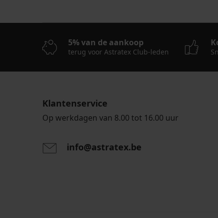
5% van de aankoop
K
terug voor Astratex Club-leden
Sn
Klantenservice
Op werkdagen van 8.00 tot 16.00 uur
info@astratex.be
Door het invoeren van je e-mailadres ga je akkoord
persoonsgegevens in overeenstemming met de voo
persoonsgegevens
.