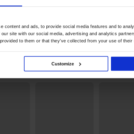
Verstevigde punt
Dikte 20 DEN
Maat XXL heeft een groot kruisje aan d
e content and ads, to provide social media features and to analy
Materiaal
89% p
 our site with our social media, advertising and analytics partn
Artikelcode
Ladyt
 provided to them or that they’ve collected from your use of their
Merk
lady B
Fabrikant
Fuski 
Czech
Customize
Misschien vindt u dit ook leuk