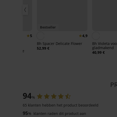
IS
r
Bestseller
5
4,9
Bh Spacer Delicate Flower
Bh Violeta vo
gladmakend
52,99 €
slip Lady Grace
40,99 €
P
94
%
65 klanten hebben het product beoordeeld
95
%
klanten raden dit product aan