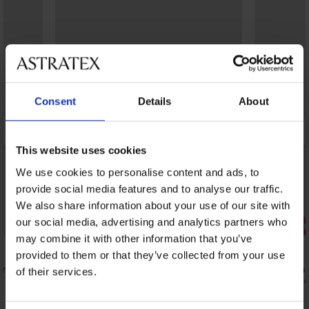
Consent
Details
About
This website uses cookies
We use cookies to personalise content and ads, to
provide social media features and to analyse our traffic.
We also share information about your use of our site with
our social media, advertising and analytics partners who
2+1 GRATIS
Korting -30
may combine it with other information that you’ve
5
provided to them or that they’ve collected from your use
en kruisje
Panty Chic Calze 20 DEN
Hold-up kou
of their services.
14,99 €
18,19 €
25,99