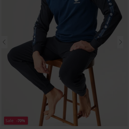
Sale
-70%