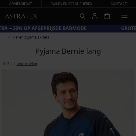
ADVIESDIENST
RUILEN EN RETOURNEREN
CONTACT
CODE SUN20 = EXTRA −20% OP AFGEPRIJSDE BADMODE
Heren pyjama’s - sets
Pyjama Bernie lang
5
|
4
beoordeling