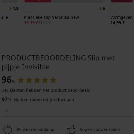
4,9
5
aille
Klassieke slip Veronika new
Vormgevend
19,19 €
14,99 €
31,99 €
PRODUCTBEOORDELING Slip met
pijpje Invisible
3+1 GRATIS
3+1 GRATIS
96
%
5
4,9
248 klanten hebben het product beoordeeld
97
%
klanten raden dit product aan
Boxershort
Sarah
Boxershort
met
Bamboo
kant
Nature
18,99
20,99
€
€
5% van de aankoop
Kopen zonder risico
actie