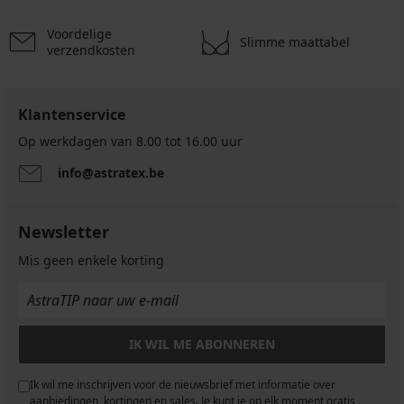
actie
3+1
3+1
Voordelige
GRATIS
GRATIS
Slimme maattabel
verzendkosten
Klantenservice
Op werkdagen van 8.00 tot 16.00 uur
info@astratex.be
Newsletter
Mis geen enkele korting
IK WIL ME ABONNEREN
Ik wil me inschrijven voor de nieuwsbrief met informatie over
aanbiedingen, kortingen en sales. Je kunt je op elk moment gratis