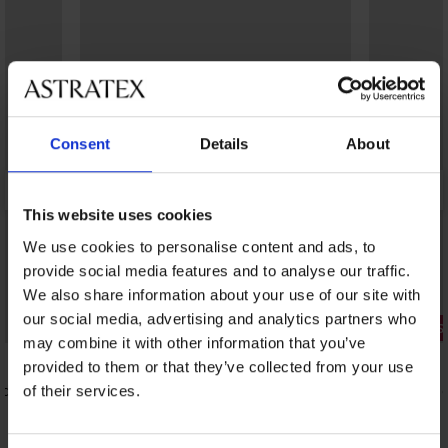
Consent
Details
About
This website uses cookies
We use cookies to personalise content and ads, to
provide social media features and to analyse our traffic.
We also share information about your use of our site with
Sale
our social media, advertising and analytics partners who
Korting -30%
3+1 GRATIS
may combine it with other information that you’ve
4,9
4,8
provided to them or that they’ve collected from your use
odal
Dames short tegen schurende
Vormende 
of their services.
bovenbenen Plus Size
slips Rona
10,49 €
22,99 €
14,99 €