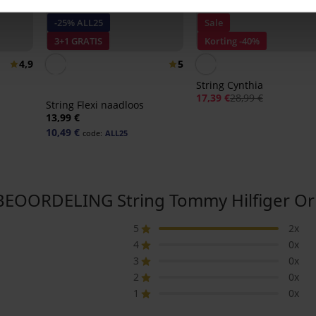
-25% ALL25
Sale
3+1 GRATIS
Korting -40%
4,9
5
String Cynthia
17,39 €
28,99 €
String Flexi naadloos
13,99 €
10,49 €
code:
ALL25
OORDELING String Tommy Hilfiger Ori
5
2x
4
0x
3
0x
2
0x
1
0x