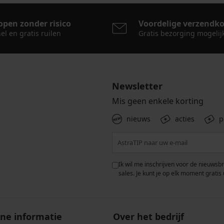
open zonder risico
Voordelige verzendk
el en gratis ruilen
Gratis bezorging mogelij
Newsletter
Mis geen enkele korting
nieuws
acties
p
 met de verwerking van
Ik wil me inschrijven voor de nieuwsb
rwaarden voor de
bescherming van
sales. Je kunt je op elk moment gratis 
ne informatie
Over het bedrijf