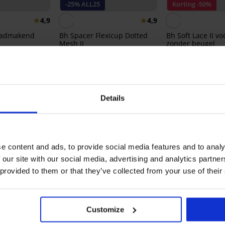
-25% ALL25
Korting -50%
4,9
4,9
ladmakend
Bh Spacer Flexicup Dotted
Bh Soft Lace II v
Mesh II
zonder beugel
40,99 €
18,50 €
36,99 €
30,74 €
code:
ALL25
Ontdek vergelijkbare stukken
Details
e content and ads, to provide social media features and to analy
 our site with our social media, advertising and analytics partn
 provided to them or that they’ve collected from your use of their
Customize