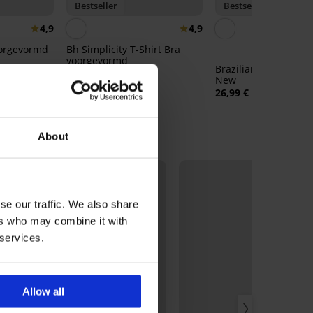
Bestseller
Bestseller
4,9
4,9
oorgevormd
Bh Simplicity T-Shirt Bra
voorgevormd
Brazilian slip Lady G
26,99 €
New
26,99 €
About
se our traffic. We also share
ers who may combine it with
 services.
Allow all