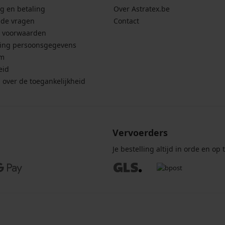
g en betaling
Over Astratex.be
lde vragen
Contact
 voorwaarden
ing persoonsgegevens
um
eid
g over de toegankelijkheid
Vervoerders
Je bestelling altijd in orde en op t