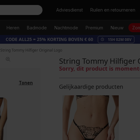
Zoeken
Adviesdienst
Ruilen en retourneren
Heren
Badmode
Nachtmode
Premium
Nieuw
Zom
CODE ALL25 = 25% KORTING BOVEN € 60
15
H
02
M
07
V
String Tommy Hilfiger Original Logo
String Tommy Hilfiger 
Sorry, dit product is moment
Tonen
Gelijkaardige producten