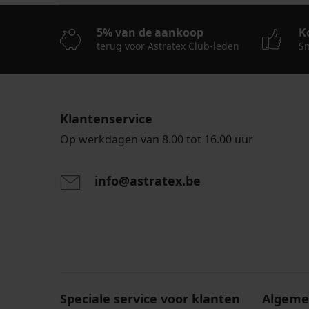
5% van de aankoop
K
terug voor Astratex Club-leden
Sn
Klantenservice
Op werkdagen van 8.00 tot 16.00 uur
info@astratex.be
Door het invoeren van je e-mailadres ga je akkoord
persoonsgegevens in overeenstemming met de voo
persoonsgegevens
.
Speciale service voor klanten
Algeme