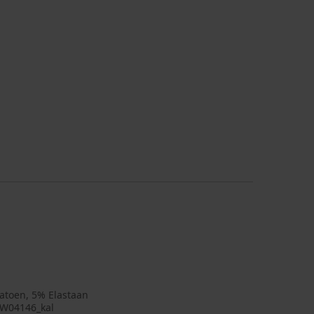
atoen, 5% Elastaan
W04146_kal