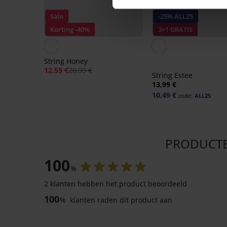
Sale
-25% ALL25
Korting -40%
3+1 GRATIS
String Honey
12,59 €
20,99 €
String Estee
13,99 €
10,49 €
code:
ALL25
PRODUCTBE
100
%
2 klanten hebben het product beoordeeld
100
%
klanten raden dit product aan