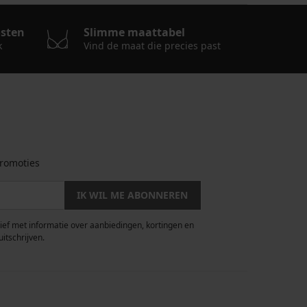
osten
Slimme maattabel
k
Vind de maat die precies past
romoties
IK WIL ME ABONNEREN
rief met informatie over aanbiedingen, kortingen en
uitschrijven.