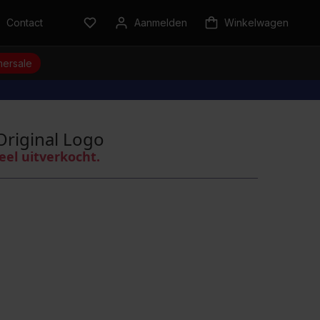
Contact
Aanmelden
Winkelwagen
ersale
Original Logo
eel uitverkocht.