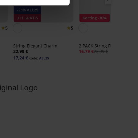
-25% ALL25
3+1 GRATIS
Korting -30%
5
5
4,
String Elegant Charm
2 PACK String Flexi naadloos
22,99 €
16,79 €
23,99 €
17,24 €
code:
ALL25
ginal Logo