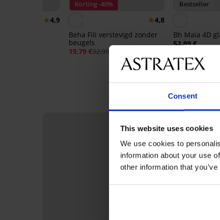
25
Korting -40%
Bestseller
4,9
4,8
Beha Fili verstevigd zonder
Bh Maia 4D g
beugels
52,99 €
 Soft Control
19,79 €
32,99 €
orgevormd
e:
ALL25
Consent
This website uses cookies
We use cookies to personalis
information about your use of
other information that you’ve