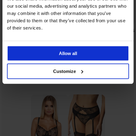
our social media, advertising and analytics partners who
Sale
may combine it with other information that you’ve
PREMIUM
provided to them or that they’ve collected from your use
Korting -50%
of their services.
5
5
String BOSS Bea
16,50 €
32,99 €
Allow all
Customize
Uit dezelfde collectie
Tonen