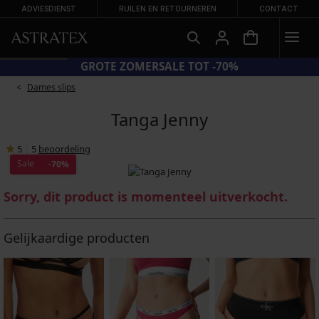
ADVIESDIENST
RUILEN EN RETOURNEREN
CONTACT
GROTE ZOMERSALE TOT -70%
Dames slips
Tanga Jenny
5
|
5
beoordeling
Sale
-70%
Sorry, dit product is momenteel uitverkocht.
Gelijkaardige producten