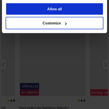
Allow all
Customize
-25% ALL25
3+1 GRATIS
Korting -30
4,8
4,4
ormd
Klassieke slip Bamboo Nature