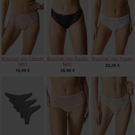
Brazilian slip Celeste
Brazilian slip Purdie
Brazilian slip Frozen
kant
kant
20,29 €
19,99 €
28,99 €