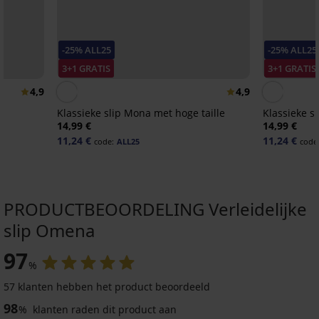
-25% ALL25
-25% ALL25
3+1 GRATIS
3+1 GRATIS
4,9
4,9
Klassieke slip Mona met hoge taille
Klassieke sl
14,99 €
14,99 €
11,24 €
11,24 €
code:
ALL25
code
PRODUCTBEOORDELING Verleidelijke
slip Omena
97
%
57 klanten hebben het product beoordeeld
98
%
klanten raden dit product aan