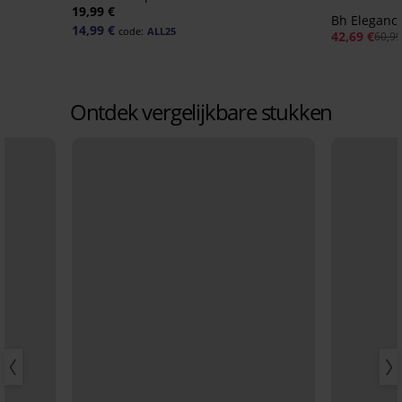
19,99 €
Bh Eleganc
14,99 €
code:
ALL25
42,69 €
60,99
Ontdek vergelijkbare stukken