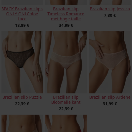
Brazilian slip
3PACK Brazilian slips
Brazilian slip Jessica
Timeless Romance
ONLY ONLChloe
7,80 €
met hoge taille
Lace
34,99 €
18,89 €
Brazilian slip Puzzle
Brazilian slip
Brazilian slip Ardene
Bloomelle kant
22,39 €
31,99 €
22,39 €