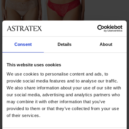
Consent
Details
About
Brazilian slip
Brazilian slip Perfect
Selmark Malitzia
Lace
37,09 €
19,99 €
This website uses cookies
BESCHRIJVING
We use cookies to personalise content and ads, to
provide social media features and to analyse our traffic.
VERZENDING EN BETALING
We also share information about your use of our site with
RUILEN
our social media, advertising and analytics partners who
ONDERHOUD EN WASSEN
may combine it with other information that you’ve
provided to them or that they’ve collected from your use
Misschien vindt u dit ook leuk
of their services.