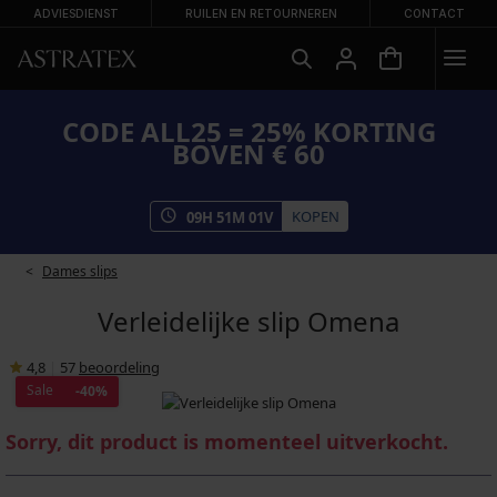
ADVIESDIENST
RUILEN EN RETOURNEREN
CONTACT
CODE ALL25 = 25% KORTING
BOVEN € 60
KOPEN
09
H
51
M
01
V
Dames slips
Verleidelijke slip Omena
4,8
|
57
beoordeling
Sale
-40%
Sorry, dit product is momenteel uitverkocht.