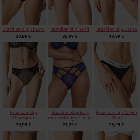
Brazilian slip Flower
Brazilian slip Sand
Brazilian slip Giana
20,99 €
32,99 €
13,99 €
Brazilian slip Foxy
Brazilian slip Calvin
Brazilian slip
met verhoogde taille
Klein
Charmante
27,29 €
25,99 €
29,99 €