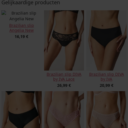
Gelijkaardige producten
Brazilian slip
Angelia New
16,19 €
Brazilian slip DIVA
Brazilian slip DIVA
by IVA Lace
by IVA
26,99 €
20,99 €