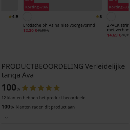
Korting -70%
Korting -30
4,9
5
Erotische bh Asina niet-voorgevormd
2PACK stri
met verhoog
12,30 €
40,99 €
14,69 €
20,99
PRODUCTBEOORDELING Verleidelijke
tanga Ava
100
%
12 klanten hebben het product beoordeeld
100
%
klanten raden dit product aan