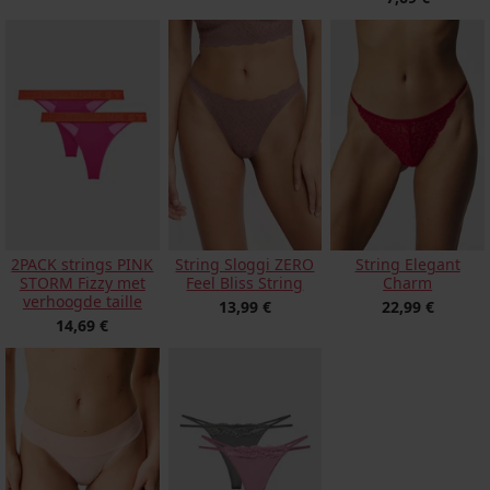
2PACK strings PINK
String Sloggi ZERO
String Elegant
STORM Fizzy met
Feel Bliss String
Charm
verhoogde taille
13,99 €
22,99 €
14,69 €