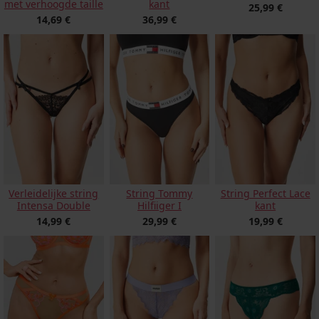
kant
met verhoogde taille
25,99 €
36,99 €
14,69 €
String Tommy
Verleidelijke string
String Perfect Lace
Hilfiiger I
Intensa Double
kant
29,99 €
14,99 €
19,99 €