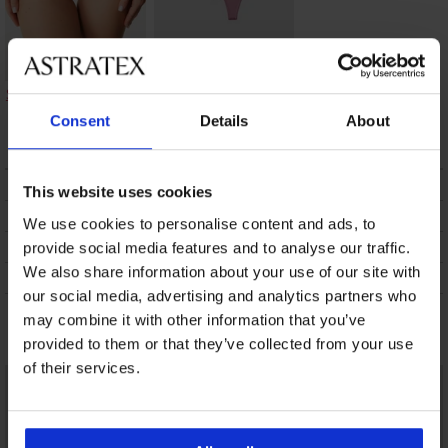
String Triumph Body
2PACK strings
Make-Up Illusion
Origins Shiny Micro
Consent
Details
About
9,20 €
26,99 €
BESCHRIJVING
This website uses cookies
VERZENDING EN BETALING
We use cookies to personalise content and ads, to
RUILEN
provide social media features and to analyse our traffic.
We also share information about your use of our site with
ONDERHOUD EN WASSEN
our social media, advertising and analytics partners who
may combine it with other information that you’ve
Misschien vindt u dit ook leuk
provided to them or that they’ve collected from your use
of their services.