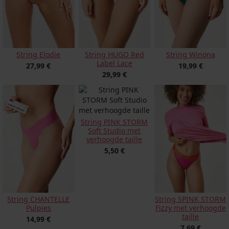
String Winona
String Elodie
String HUGO Red
Label Lace
19,99 €
27,99 €
29,99 €
String PINK STORM
Soft Studio met
verhoogde taille
5,50 €
String CHANTELLE
String SPINK STORM
Pulpies
Fizzy met verhoogde
taille
14,99 €
7,69 €