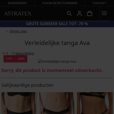
ADVIESDIENST
RUILEN EN RETOURNEREN
CONTACT
CODE BRA20 = BH'S -20%
Dames slips
Verleidelijke tanga Ava
5
|
12
beoordeling
Sale
-25%
Sorry, dit product is momenteel uitverkocht.
Gelijkaardige producten