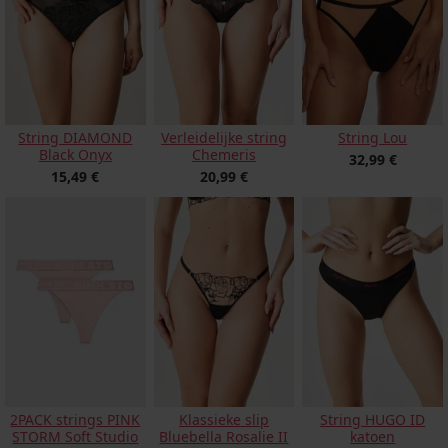
String DIAMOND
Verleidelijke string
String Lou
Black Onyx
Chemeris
32,99 €
15,49 €
20,99 €
Klassieke slip
2PACK strings PINK
String HUGO ID
Bluebella Rosalie II
STORM Soft Studio
katoen