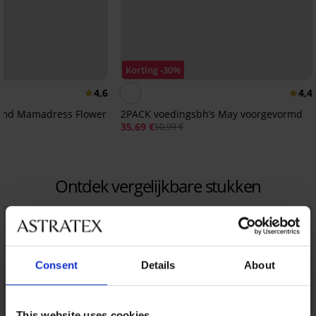
Korting -30%
4,6
4,4
emd Mamadress Flower
2PACK voedingsbh’s May voorgevormd
35,69 €
50,99 €
Ontdek vergelijkbare stukken
Consent
Details
About
This website uses cookies