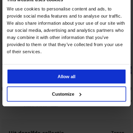
We use cookies to personalise content and ads, to
provide social media features and to analyse our traffic.
We also share information about your use of our site with
our social media, advertising and analytics partners who
may combine it with other information that you’ve
provided to them or that they’ve collected from your use
of their services.
-25% ALL25
-25% ALL25
Allow all
4,7
4,9
md
Minimizer bh Tulip Lace niet-
Voedingsb
voorgevormd
28,99 €
Customize
47,99 €
21,74 €
code
35,99 €
code:
ALL25
Uit dezelfde collectie
Tonen