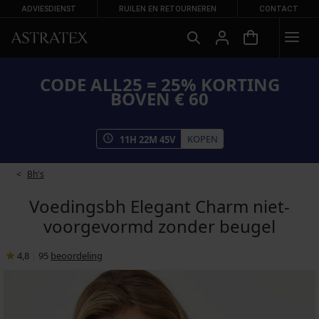
ADVIESDIENST
RUILEN EN RETOURNEREN
CONTACT
CODE ALL25 = 25% KORTING
BOVEN € 60
KOPEN
11
H
22
M
44
V
Bh's
Voedingsbh Elegant Charm niet-
voorgevormd zonder beugel
4,8
|
95
beoordeling