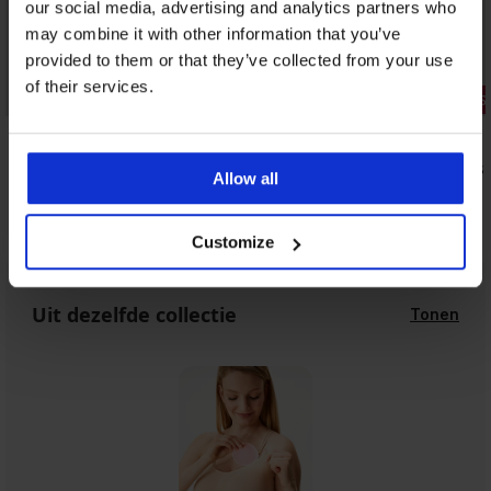
our social media, advertising and analytics partners who
may combine it with other information that you’ve
provided to them or that they’ve collected from your use
1+1 GRATIS
of their services.
Sale
3+1 GRATIS
Korting -70%
4,8
5
Bikinitop Meena 3-in-1
Klassieke s
Allow all
10,20 €
10,99 €
33,99 €
Customize
Uit dezelfde collectie
Tonen