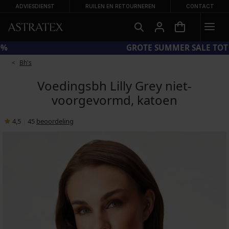
ADVIESDIENST
RUILEN EN RETOURNEREN
CONTACT
CODE BRA20 = BH'S -20%
Bh's
Voedingsbh Lilly Grey niet-
voorgevormd, katoen
4,5
|
45
beoordeling