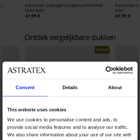
a
Katoenen zwangerschapsnachthemd
Katoenen z
Dots kort
kort
47,99 €
67,99 €
Ontdek vergelijkbare stukken
LIMITED
Consent
Details
About
This website uses cookies
We use cookies to personalise content and ads, to
provide social media features and to analyse our traffic.
We also share information about your use of our site with