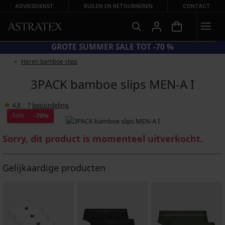
ADVIESDIENST
RUILEN EN RETOURNEREN
CONTACT
DE BADMODE
GROTE SUMMER SALE TOT -70 %
Heren bamboe slips
3PACK bamboe slips MEN-A I
4,8
|
7
beoordeling
Sale
-70%
Sorry, dit product is momenteel uitverkocht.
Gelijkaardige producten