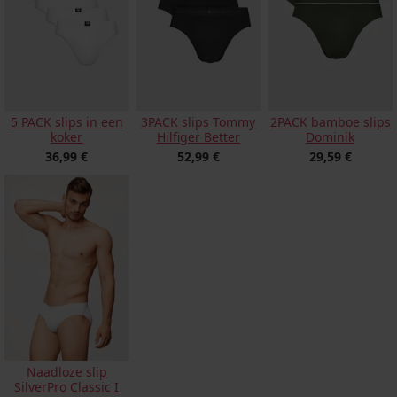
5 PACK slips in een
3PACK slips Tommy
2PACK bamboe slips
koker
Hilfiger Better
Dominik
36,99 €
52,99 €
29,59 €
Naadloze slip
SilverPro Classic I