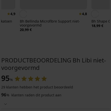
4,9
4,8
 katoen
Bh Bellinda Microfibre Support niet-
Bh Shape C
voorgevormd
18,99 €
20,99 €
PRODUCTBEOORDELING Bh Libi niet-
voorgevormd
95
%
4,7
4,8
4,8
4,8
29 klanten hebben het product beoordeeld
96
%
klanten raden dit product aan
Beha
Maja
Bh
Beha
BESTSELLER
582
Michelle
Anežka