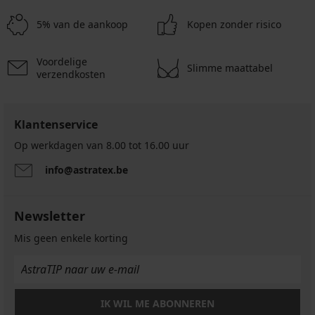
onverstevigd
Bh
niet-
579
zonder
Luisse
voorgevormd
onverstevigd
5% van de aankoop
Kopen zonder risico
beugels
niet-
zonder
56,99
voorgevormd
52,99
beugels
€
€
60,99
40,99
Voordelige
Slimme maattabel
verzendkosten
€
€
Klantenservice
Op werkdagen van 8.00 tot 16.00 uur
info@astratex.be
Newsletter
Mis geen enkele korting
IK WIL ME ABONNEREN