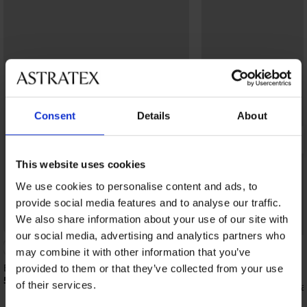
Consent
Details
About
This website uses cookies
We use cookies to personalise content and ads, to
provide social media features and to analyse our traffic.
We also share information about your use of our site with
Bestseller
Bestseller
our social media, advertising and analytics partners who
4,9
may combine it with other information that you’ve
Bh Maia 4D gladmakend
provided to them or that they’ve collected from your use
52,99 €
of their services.
Bh Spacer 3D Lady Gr
62,99 €