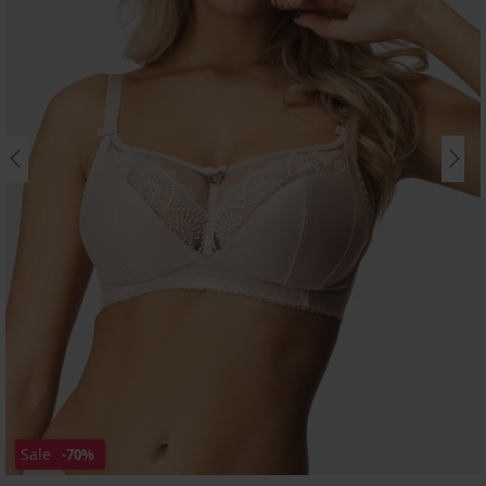
Sale
-70%