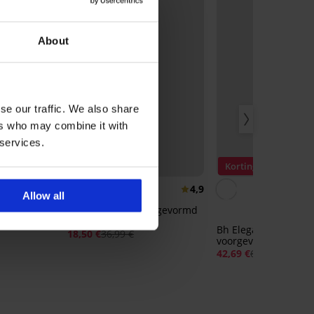
About
se our traffic. We also share
ers who may combine it with
 services.
Korting -50%
Korting -30%
4,9
4,9
Allow all
A by IVA
Bh Soft Lace II voorgevormd
zonder beugel
Bh Elegance niet-
18,50 €
36,99 €
voorgevormd
42,69 €
60,99 €