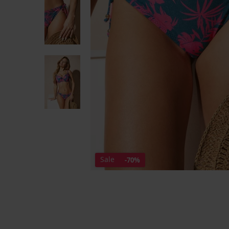
Sale
-70%