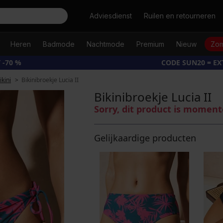
Zoeken
Adviesdienst
Ruilen en retourneren
Heren
Badmode
Nachtmode
Premium
Nieuw
Zom
 -70 %
CODE SUN20 = E
kini
Bikinibroekje Lucia II
Bikinibroekje Lucia II
Sorry, dit product is moment
Gelijkaardige producten