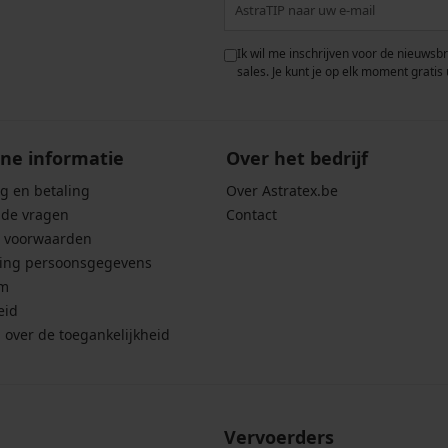
 met de verwerking van
Ik wil me inschrijven voor de nieuwsb
rwaarden voor de
bescherming van
sales. Je kunt je op elk moment gratis 
ne informatie
Over het bedrijf
g en betaling
Over Astratex.be
lde vragen
Contact
 voorwaarden
ing persoonsgegevens
um
eid
g over de toegankelijkheid
Vervoerders