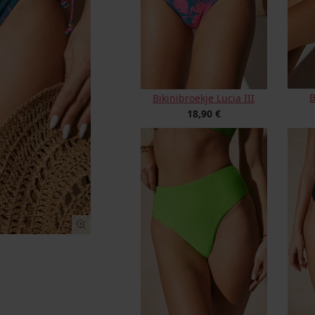
B
Bikinibroekje Lucia III
18,90 €