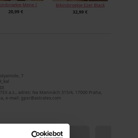
kinibroekje Mene I
Bikinibroekje Ezer Black
20,99 €
32,99 €
olyamide, 7
3_kal
ex
TEX a.s., adres: Na Maninách 315/4, 17000 Praha,
ia, e-mail: gpsr@astratex.com