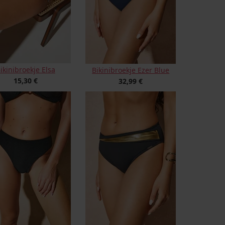
ikinibroekje Elsa
Bikinibroekje Ezer Blue
15,30 €
32,99 €