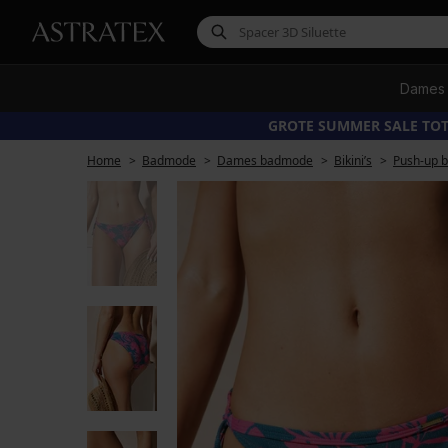
Dames
GROTE SUMMER SALE TOT
Home
Badmode
Dames badmode
Bikini’s
Push-up bi