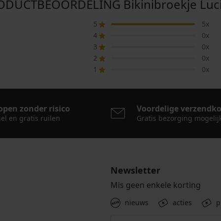
ODUCTBEOORDELING Bikinibroekje Lucia
5
5x
4
0x
3
0x
2
0x
1
0x
open zonder risico
Voordelige verzendk
el en gratis ruilen
Gratis bezorging mogelij
Newsletter
Mis geen enkele korting
nieuws
acties
p