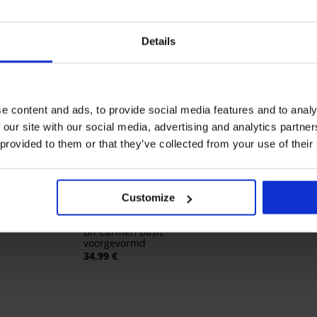
Details
e content and ads, to provide social media features and to analy
 our site with our social media, advertising and analytics partn
 provided to them or that they’ve collected from your use of their
3+1 GRATIS
Bestseller
4,9
4,9
Customize
xicup Dotted
Brazilian slip DIV
20,99 €
Bh Carmen Basic
voorgevormd
34,99 €