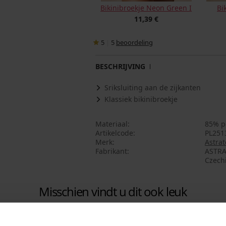
Bikinibroekje Neon Green I
Bi
11,39 €
5
|
5
beoordeling
BESCHRIJVING
Sriksluiting aan de zijkanten
Klassiek bikinibroekje
Materiaal
85% p
Artikelcode
PL251
Merk
Astrat
Fabrikant
ASTRA
Czech
Misschien vindt u dit ook leuk