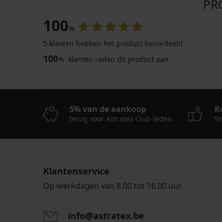
PR
100
%
5 klanten hebben het product beoordeeld
100
%
klanten raden dit product aan
Sale
-50%
-20 % SUN20
5% van de aankoop
K
terug voor Astratex Club-leden
Sn
Strandjurk
Amachi
II
21,00
Klantenservice
€
Op werkdagen van 8.00 tot 16.00 uur
41,99
€
16,80
info@astratex.be
€