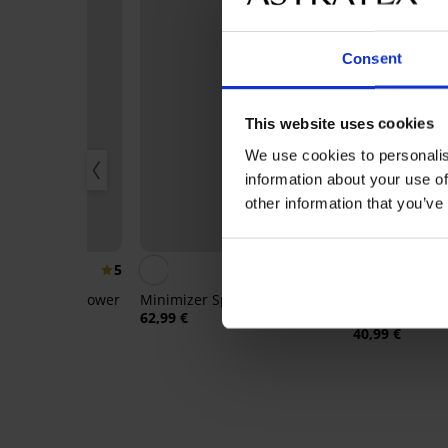
Consent
This website uses cookies
We use cookies to personalis
information about your use of
other information that you’ve
IS
5
4,9
lip Delicate Flower
Minimizer Spacer 3D Gia
Bh Spacer Fle
Mesh II
62,99 €
40,99 €