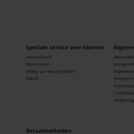
code
SUN20
Door het invoeren van je e-mailadres ga je akkoord
persoonsgegevens in overeenstemming met de voo
persoonsgegevens
.
Speciale service voor klanten
Algeme
Adviesdienst
Verzendin
Matentabel
Veelgeste
Uitleg van wassymbolen
Algemene
Klacht
Bescherm
Impress
Cookiebel
Verklarin
Betaalmethoden