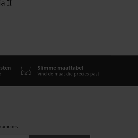
 II
osten
Slimme maattabel
k
Vind de maat die precies past
romoties