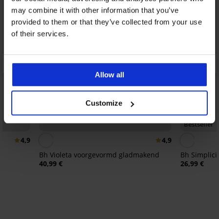
may combine it with other information that you’ve
provided to them or that they’ve collected from your use
of their services.
Allow all
Customize
Bestseller
4,9
4,9
Bh Violeta voorgevormd gladmakend
Bh Simplici
40,99 €
26,99 €