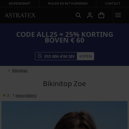
ADVIESDIENST
RUILEN EN RETOURNEREN
CONTACT
CODE ALL25 = 25% KORTING
BOVEN € 60
KOPEN
01
D
00
H
41
M
28
V
Bikinitops
Bikinitop Zoe
3
|
1
beoordeling