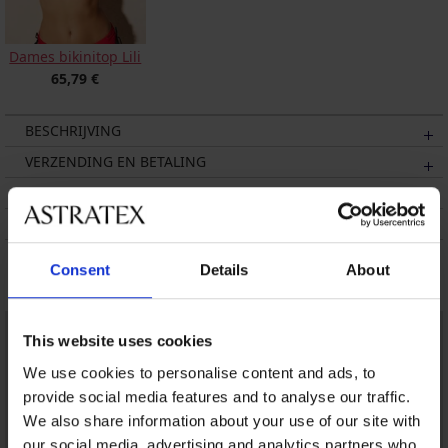
Dames bikinitop Lili
65,79 €
BESCHRIJVING
VERZENDING EN BETALING
RUILEN
ONDERHOUD EN WASSEN
Consent
Details
About
Misschien vindt u dit ook leuk
This website uses cookies
We use cookies to personalise content and ads, to
provide social media features and to analyse our traffic.
We also share information about your use of our site with
our social media, advertising and analytics partners who