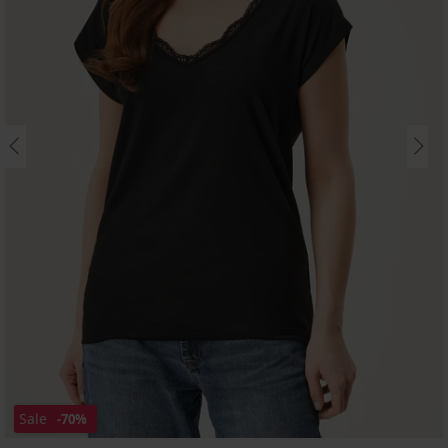
Sale
-70%