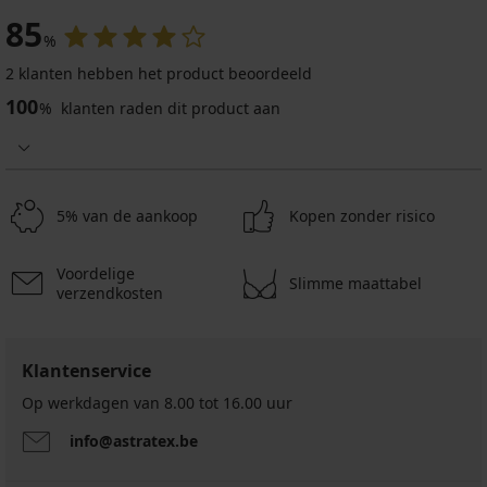
85
%
2 klanten hebben het product beoordeeld
Sale
-70%
100
%
klanten raden dit product aan
4,5
Legging
Justine
corrigerend
5% van de aankoop
Kopen zonder risico
13,50
€
44,99
Voordelige
€
Slimme maattabel
verzendkosten
Klantenservice
Op werkdagen van 8.00 tot 16.00 uur
info@astratex.be