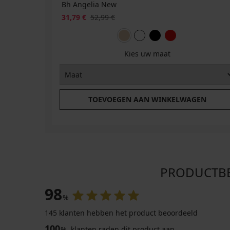
Bh Angelia New
31,79 €
52,99 €
Kies uw maat
TOEVOEGEN AAN WINKELWAGEN
PRODUCTBEO
98
%
145 klanten hebben het product beoordeeld
100
%
klanten raden dit product aan