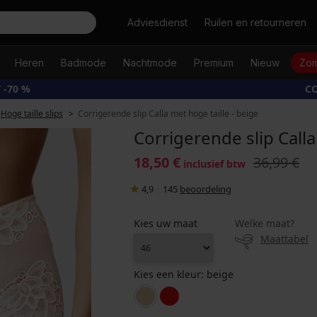
Zoeken
Adviesdienst
Ruilen en retourneren
Heren
Badmode
Nachtmode
Premium
Nieuw
Zom
 -70 %
CO
Hoge taille slips
Corrigerende slip Calla met hoge taille - beige
Corrigerende slip Calla
18,50 €
36,99 €
inclusief btw
4,9
|
145
beoordeling
Kies uw maat
Welke maat?
Maattabel
Kies een kleur:
beige