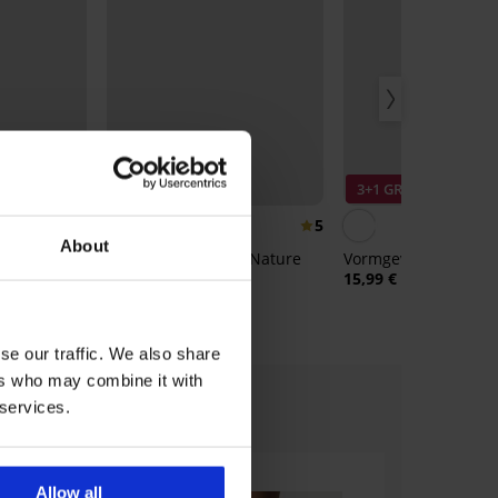
3+1 GRATIS
3+1 GRATIS
5
5
About
k
Klassieke slip Lace Nature
Vormgevende slip Ig
met hoge taille
15,99 €
20,99 €
se our traffic. We also share
ers who may combine it with
 services.
Allow all