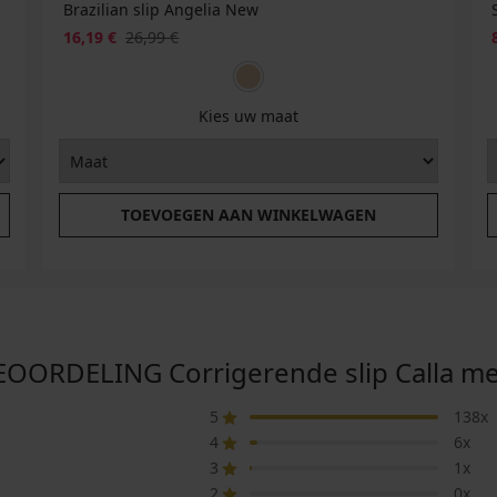
Brazilian slip Angelia New
16,19 €
26,99 €
Kies uw maat
TOEVOEGEN AAN WINKELWAGEN
ORDELING Corrigerende slip Calla met 
5
138x
4
6x
3
1x
2
0x