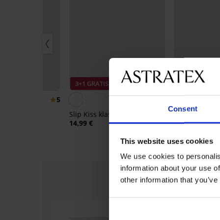
40%
3+1 GRATIS
3+1 GRATIS
5
4,9
Consent
klassiek
Slip Kiss klassiek Invisible
Slip Vija klas
99 €
14,99 €
18,99 €
This website uses cookies
We use cookies to personalis
information about your use of
other information that you’ve