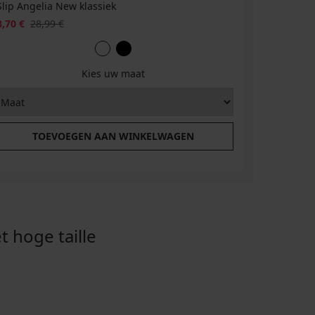
Slip Angelia New klassiek
Jarretelg
8,70 €
28,99 €
20,50 €
4
Kies uw maat
TOEVOEGEN AAN WINKELWAGEN
T
hoge taille