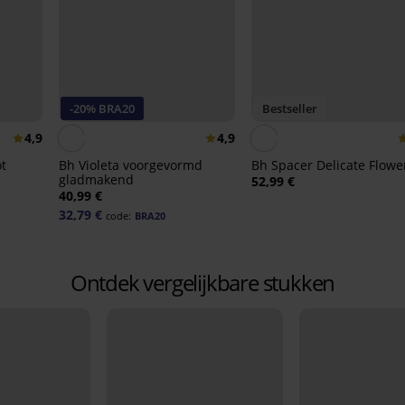
-20% BRA20
Bestseller
4,9
4,9
t
Bh Violeta voorgevormd
Bh Spacer Delicate Flowe
gladmakend
52,99 €
40,99 €
32,79 €
code:
BRA20
Ontdek vergelijkbare stukken