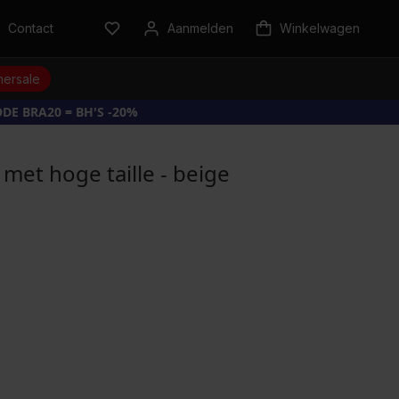
Contact
Aanmelden
Winkelwagen
ersale
DE BRA20 = BH'S -20%
 met hoge taille - beige