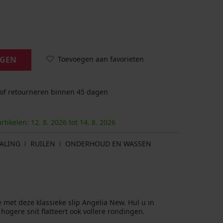
Toevoegen aan favorieten
AGEN
 of retourneren binnen 45 dagen
artikelen:
12. 8.
2026
tot
14. 8.
2026
ALING
RUILEN
ONDERHOUD EN WASSEN
e met deze klassieke slip Angelia New. Hul u in
hogere snit flatteert ook vollere rondingen.