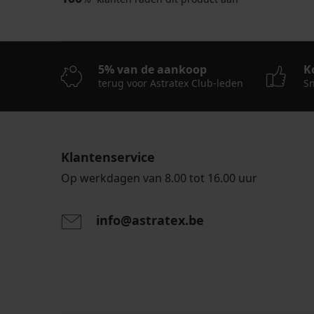
5% van de aankoop
K
terug voor Astratex Club-leden
Sn
Klantenservice
Op werkdagen van 8.00 tot 16.00 uur
info@astratex.be
Door het invoeren van je e-mailadres ga je akkoord
persoonsgegevens in overeenstemming met de voo
persoonsgegevens
.