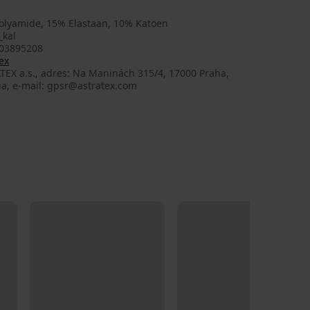
olyamide, 15% Elastaan, 10% Katoen
_kal
03895208
ex
TEX a.s., adres: Na Maninách 315/4, 17000 Praha,
ia, e-mail: gpsr@astratex.com