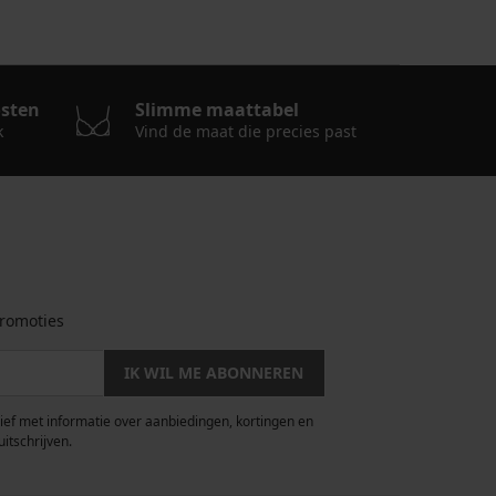
osten
Slimme maattabel
k
Vind de maat die precies past
romoties
IK WIL ME ABONNEREN
rief met informatie over aanbiedingen, kortingen en
uitschrijven.