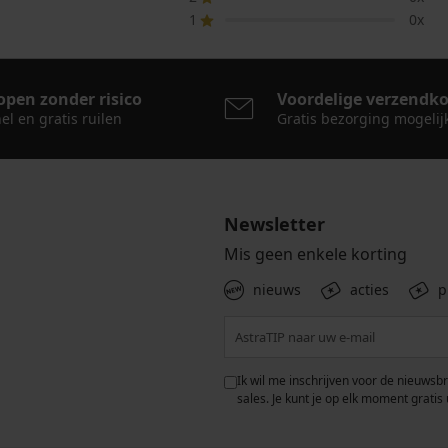
1
0x
open zonder risico
Voordelige verzendk
el en gratis ruilen
Gratis bezorging mogelij
Newsletter
Mis geen enkele korting
nieuws
acties
p
 met de verwerking van
Ik wil me inschrijven voor de nieuwsb
rwaarden voor de
bescherming van
sales. Je kunt je op elk moment gratis 