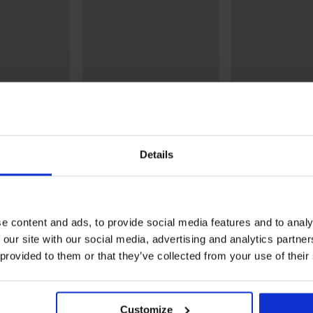
Sale
Sale
Korting -50%
Korting -50%
5
4,9
Details
siek hoger
2PACK klassieke slips
Slip Sonia klassie
Hannah met hoge taille
15,99 €
31,99 €
12,99 €
25,99 €
e content and ads, to provide social media features and to analy
 our site with our social media, advertising and analytics partn
Uit dezelfde collectie
 provided to them or that they’ve collected from your use of their
Customize