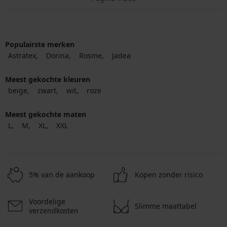
Populairste merken
Astratex
Dorina
Rosme
Jadea
Meest gekochte kleuren
beige
zwart
wit
roze
Meest gekochte maten
L
M
XL
XXL
5% van de aankoop
Kopen zonder risico
Voordelige
Slimme maattabel
verzendkosten