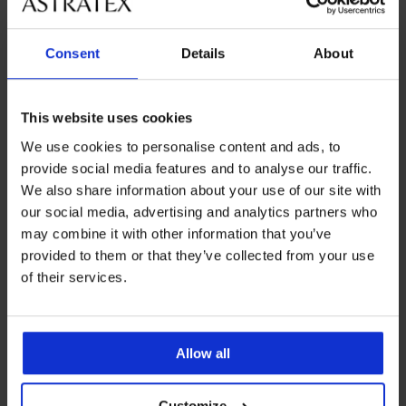
Consent
Details
About
This website uses cookies
We use cookies to personalise content and ads, to
provide social media features and to analyse our traffic.
We also share information about your use of our site with
-20 % BRA20
3+1 GRATIS
our social media, advertising and analytics partners who
may combine it with other information that you’ve
5
5
provided to them or that they’ve collected from your use
Bralette Bamboo Nature
Brazilian slip DIVA by IVA
of their services.
naadloos II
Lace
26,99 €
26,99 €
actie
3+1 GRATIS
21,59 €
code
BRA20
Allow all
Customize