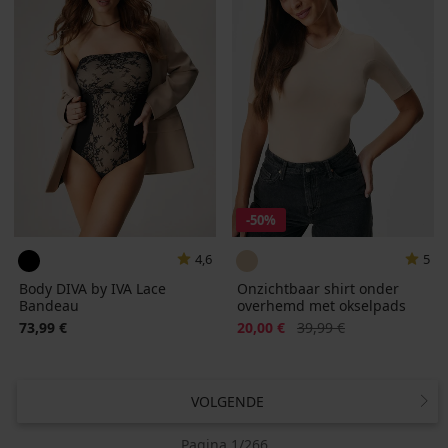
-50%
4,6
5
Body DIVA by IVA Lace
Onzichtbaar shirt onder
Bandeau
overhemd met okselpads
Korting
Oorspronkelijke prijs
73,99 €
20,00 €
39,99 €
VOLGENDE
Pagina 1/266