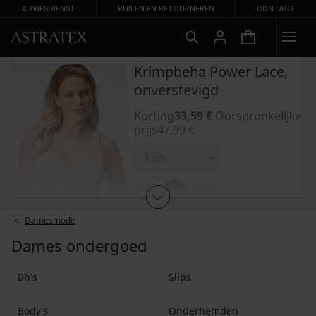
ADVIESDIENST
RUILEN EN RETOURNEREN
CONTACT
Krimpbeha Power Lace,
onverstevigd
Korting
33,59 €
Oorspronkelijke
prijs
47,99 €
Damesmode
Sale
-30%
TOEVOEGEN AAN
Dames ondergoed
WINKELWAGEN
Bh's
Slips
Toevoegen aan favorieten
Body’s
Onderhemden