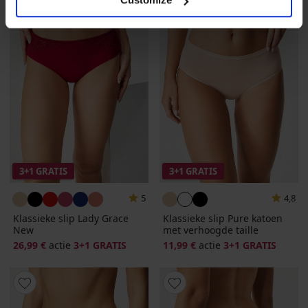
3+1 GRATIS
3+1 GRATIS
5
4,8
Klassieke slip Lady Grace
Klassieke slip Pure katoen
New
met verhoogde taille
26,99 €
actie
3+1 GRATIS
11,99 €
actie
3+1 GRATIS