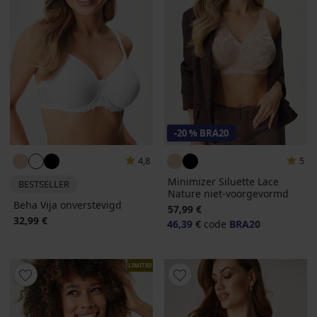
-20 % BRA20
4,8
5
Minimizer Siluette Lace
BESTSELLER
Nature niet-voorgevormd
Beha Vija onverstevigd
57,99 €
32,99 €
46,39 €
code
BRA20
LIMITED