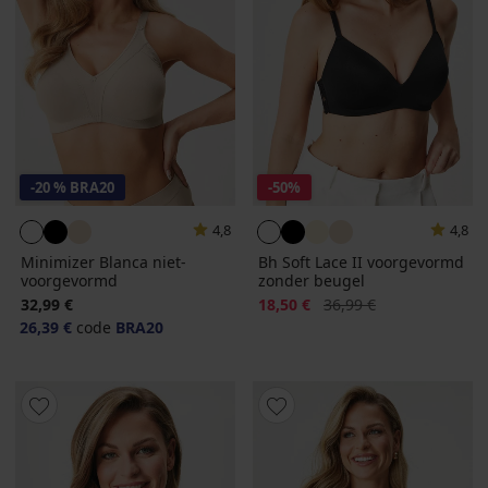
-20 % BRA20
-50%
4,8
4,8
Minimizer Blanca niet-
Bh Soft Lace II voorgevormd
voorgevormd
zonder beugel
Korting
Oorspronkelijke prijs
32,99 €
18,50 €
36,99 €
26,39 €
code
BRA20